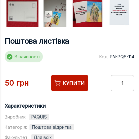
Підручники
Право
Програмуван
Психологія
Поштова листівка
Радіофізика
В наявності
Код:
PN-PQS-114
Соціологія
Управління д
Фізика
50 грн
КУПИТИ
Філологія
Філософія
Характеристики
Хімія
Виробник:
PAQUIS
Художня літе
Категорія:
Поштова відритка
Музично-сцен
Факультет:
Для всіх