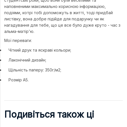
студентські роки, щоб вони були веселими та
наповненими максимально корисною інформацією,
подіями, котрі тобі допоможуть в житті, тоді придбай
листівку, вона добре підійде для подарунку чи як
нагадування для тебе, що це все було дуже круто - час з
альма-матір'ю.
Мої переваги:
Чіткий друк та яскраві кольори;
Лаконічний дизайн;
Щільність паперу: 350г/м2;
Розмір А5.
Подивіться також ці