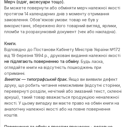
Мерч (одяг, аксесуари тощо).
Уся атрибутика
Географія
Психології
Ви можете повернути або обміняти мерч належної якості
протягом 14 календарних днів з моменту отримання
Геологія
РЕКС
замовлення. Обов'язкові умови: товар не був у
використанні, збережено його товарний вигляд, ярлики,
Дитяча літер
УДО
пломби та розрахунковий документ (чек або накладна).
Економіка
Філософський
Книги.
Журналістика
Хімічний
Відповідно до Постанови Кабінету Міністрів України №172
від 19 березня 1994 р., друковані видання належної якості
Іноземні мови
ДЛЯ ВСІХ ФА
не підлягають поверненню та обміну
. Будь ласка,
оглядайте книги на відсутність пошкоджень при
Інформаційні 
отриманні.
Історія
Виняток — типографський брак.
Якщо ви виявили дефект
друку, що робить читання неможливим (відсутні сторінки,
Кібернетика
перевернуті розділи, нечіткий або змазаний текст, склеєні
аркуші), такий товар вважається продукцією неналежної
Мехмат
якості. У цьому випадку ви маєте право на обмін книги на
Міжнародні в
аналогічну належної якості або на повне повернення
коштів.
Педагогіка
Повернення та обмін є простим процесом - детально