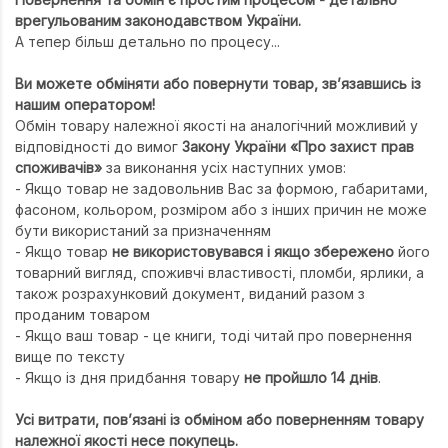
Підручники
врегульованим законодавством України.
А тепер більш детально по процесу...
Право
Програмуван
Ви можете обміняти або повернути товар, зв’язавшись із
нашим оператором!
Психологія
Обмін товару належної якості на аналогічний можливий у
відповідності до вимог
Закону України «Про захист прав
Радіофізика
споживачів»
за виконання усіх наступних умов:
Соціологія
- Якщо товар не задовольнив Вас за формою, габаритами,
фасоном, кольором, розміром або з інших причин не може
Управління д
бути використаний за призначенням
- Якщо товар
не використовувався і якщо збережено
його
Фізика
товарний вигляд, споживчі властивості, пломби, ярлики, а
також розрахунковий документ, виданий разом з
Філологія
проданим товаром
Філософія
- Якщо ваш товар - це книги, тоді читай про повернення
вище по тексту
Хімія
- Якщо із дня придбання товару
не пройшло 14 днів
.
Художня літе
Усі витрати, пов’язані із обміном або поверненням товару
Музично-сцен
належної якості несе покупець.