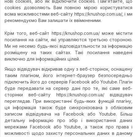
нові cookies, або як відключити cookies. Пам’ятайте, що
cookies дозволяють Вам повною мірою користуватися
всіма можливостями веб-сайту https://knushop.com.ua/, і ми
рекомендуємо Вам залишати їх ввімкненими.
Крім того, веб-сайт https://knushop.com.ua/ може містити
посилання на сайти, які управляются третьою стороною.
Ми не несемо будь-якої відповідатльности за інформацію
розміщену на таких сайтах. Такі посилання наведені
виключно для інформаційних цілей.
Якщо відвідувач відкривав одну з веб-сторінок, оснащену
таким плагіном, його інтернет-браузер безпосередньо
підключить його до серверів Facebook або Youtube. Плагін
буде передавати на сервер дані про те, які саме веб-
сторінки веб-сайту https://knushop.com.ua/ відвідувач
переглядав. При використанні будь-яких функцій плагіну,
ця інформація також буде синхронізована з обліковим
записом відвідувача на Facebook або Youtube. Більш
детальну інформацію про збір і використання даних
мережами Facebook або Youtube, а також про права і
можливості щодо захисту персональних даних в даному