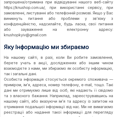
Підручники
запрошена/отримана при відвідуванні нашого веб-сайту
https://knushop.com.ua/, при використанні сервісу, при
Право
замовленні, листуванні або телефонній розмові. Якщо у Вас
виникнуть питання або проблеми у зв’язку з
Програмуван
конфіденційністю, надсилайте, будь ласка, свої питання
або зауваження на електронну адресу:
Психологія
knushopkyiv@gmail.com
Радіофізика
Яку інформацію ми збираємо
Соціологія
На нашому сайті, в разі, коли Ви робите замовлення,
Управління д
берете учать в акції, дослідженнях або іншим чином
Фізика
взаємодієте з нами, ми збираємо як особисту інформацію,
так і загальні дані.
Філологія
Особиста інформація стосується окремого споживача —
приміром, ім’я, адреса, номер телефону, e-mail, тощо. Такі
Філософія
дані ми отримуємо лише від осіб, які надають її свідомо
Хімія
та з власного бажання. Наприклад, зареєструвавшись на
нашому сайті, або вказуючи ім’я та адресу із запитом на
Художня літе
отримання подальшої інформації від нас. Ми не вимагаємо
реєстрації або надання такої інформації для перегляду
Музично-сцен