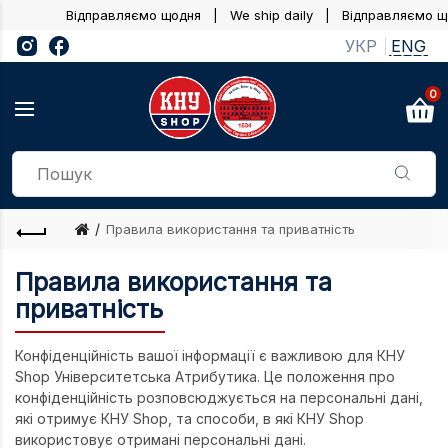
Відправляємо щодня | We ship daily |
Відправляємо що
Назад
Назад
Назад
Назад
УКР
ENG
Студентські бокси
Книги
Канцтовари
По факульте
0
Книги
Іспити та екз
Військові кан
Економічний
Мерч SALE
Будівництво т
Канцтовари 
Інститут журн
Верхній одяг
Добувна та 
Інститут між
промисловіст
Футболки та Поло
Медицина
Інститут післ
Правила використання та приватність
Аксесуари
Транспорт та 
Інститут прав
Правила використання та
Канцтовари
Українська м
Інститут філол
приватність
Для дому
Біологія та г
Інформаційних
Випускникам
Конфіденційність вашої інформації є важливою для КНУ
Бізнес літера
Історичний
Shop Університетська Атрибутика. Це положення про
Дітям
конфіденційність розповсюджується на персональні дані,
Високі технол
Кібернетика
які отримує КНУ Shop, та способи, в які КНУ Shop
По факультетам
Військова літ
Мехмат
використовує отримані персональні дані.