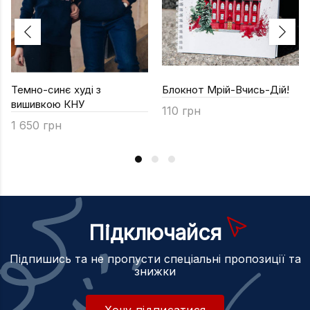
Темно-синє худі з
Блокнот Мрій-Вчись-Дій!
вишивкою КНУ
110 грн
1 650 грн
Підключайся
Підпишись та не пропусти спеціальні пропозиції та
знижки