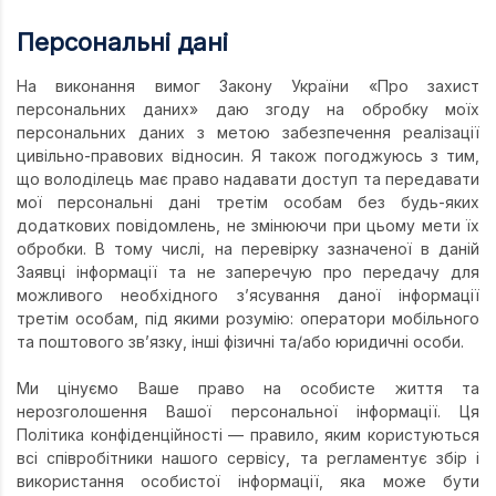
Уся атрибутика
Географія
Психології
Персональні дані
Геологія
РЕКС
На виконання вимог Закону України «Про захист
Дитяча літер
УДО
персональних даних» даю згоду на обробку моїх
персональних даних з метою забезпечення реалізації
Економіка
Філософський
цивільно-правових відносин. Я також погоджуюсь з тим,
що володілець має право надавати доступ та передавати
Журналістика
Хімічний
мої персональні дані третім особам без будь-яких
Іноземні мови
ДЛЯ ВСІХ ФА
додаткових повідомлень, не змінюючи при цьому мети їх
обробки. В тому числі, на перевірку зазначеної в даній
Інформаційні 
Заявці інформації та не заперечую про передачу для
можливого необхідного з’ясування даної інформації
Історія
третім особам, під якими розумію: оператори мобільного
та поштового зв’язку, інші фізичні та/або юридичні особи.
Кібернетика
Мехмат
Ми цінуємо Ваше право на особисте життя та
нерозголошення Вашої персональної інформації. Ця
Міжнародні в
Політика конфіденційності — правило, яким користуються
всі співробітники нашого сервісу, та регламентує збір і
Педагогіка
використання особистої інформації, яка може бути