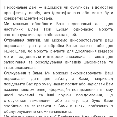
Персональні дані — відомості чи сукупність відомостей
про фізичну особу, яка ідентифікована або може бути
конкретно ідентифікована.
Ми можемо обробляти Ваші персональні дані для
наступних цілей. При цьому одночасно можуть
застосовуватися одна або кілька цілей.
Отримання запитів.
Ми можемо використовувати Ваші
персональні дані для обробки Ваших запитів, або для
інших цілей, які можуть існувати для досягнення кінцевої
мети – задовольнити інтереси споживача, а також для
запобігання та розслідування випадків шахрайства та
інших зловживань.
Спілкування з Вами.
Ми можемо використовувати Ваші
персональні дані для зв’язку з Вами, наприклад
повідомити Вас про зміну наших послуг або надіслати Вам
важливі повідомлення, інформаційні повідомлення, в тому
числі рекламні та інші подібні повідомлення, що
стосуються замовлення або запиту, що було Вами
зроблено та зв’язатися з Вами в цілях, пов’язаних з
обслуговуванням споживача/клієнта.
Ми діємо відповідно до цієї Політики конфіденційності, на