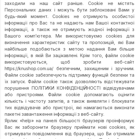
заходили на наш сайт раніше. Cookie не містять
Персональних даних і можуть бути заблоковані Вами у
будь-який момент. Сookies не отримують особистої
інформації про Вас та не надають нам Вашої контактної
інформації, а також не отримують жодної інформації з
Вашого комп’ютера. Ми використовуємо cookies для
визначення характеристик сайту та пропозицій, які Вам
найбільше подобаються з метою надання Вам більше
інформації, в якій Ви зацікавлені. Крім того, файли cookie
використовуються, щоб зробити веб-сайт
https://knushop.com.ua/ безпечним, захищеним і зручним.
Файли cookie забезпечують підтримку функцій безпеки та
їх запуск. Файли cookie також дозволяють відстежувати
порушення ПОЛІТИКИ КОНФІДЕНЦІЙНОСТІ відвідувачами
або пристроями. Файли cookie допомагають оцінити
кількість і частоту запитів, а також виявляти і блокувати
тих відвідувачів або пристрої, які намагаються виконати
пакетні завантаження інформації з веб-сайту.
Ярлик «help» на панелі більшості браузерів проінформує
Вас як заборонити браузеру приймати нові cookies, як
отримувати повідомлення від браузера, що Ви отримали