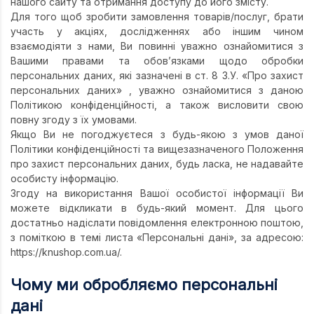
нашого сайту та отримання доступу до його змісту.
Для того щоб зробити замовлення товарів/послуг, брати
Техніка та ін
участь у акціях, дослідженнях або іншим чином
Дизайн
взаємодіяти з нами, Ви повинні уважно ознайомитися з
Вашими правами та обов’язками щодо обробки
Сільське гос
персональних даних, які зазначені в ст. 8 З.У. «Про захист
персональних даних» , уважно ознайомитися з даною
Інші книги
Політикою конфіденційності, а також висловити свою
повну згоду з їх умовами.
Якщо Ви не погоджуєтеся з будь-якою з умов даної
Політики конфіденційності та вищезазначеного Положення
про захист персональних даних, будь ласка, не надавайте
особисту інформацію.
Згоду на використання Вашої особистої інформації Ви
можете відкликати в будь-який момент. Для цього
достатньо надіслати повідомлення електронною поштою,
з поміткою в темі листа «Персональні дані», за адресою:
https://knushop.com.ua/.
Чому ми обробляємо персональні
дані