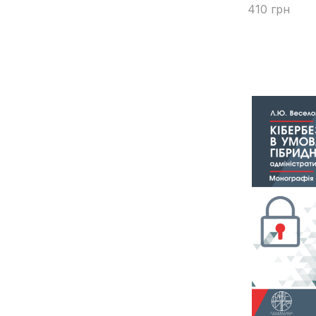
Бондар В.В.
410 грн
Боровик А.В.
Купити
Бородін І. Л.
Бородін І.Л.
Бортник Н.П.
Бояринцева М.А.
Буглак Ю.О.
Бухтіярова І.Г.
Бєлєвцева В.В.
Бєлікова М. І.
Бєлікова М.І.
Біла-Тіунова Л.Р.
Білаш О.В.
Білецький А.В.
Білоус О.В.
В.П.Якобчук