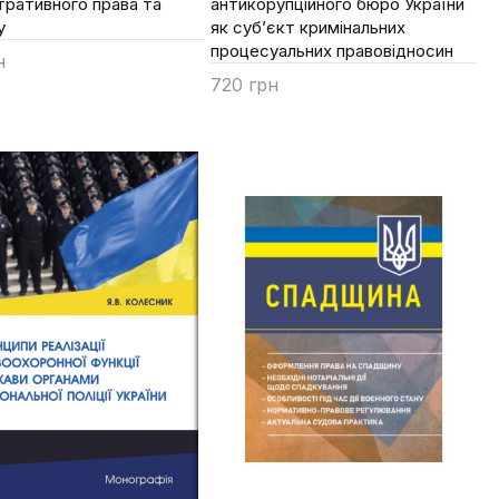
тративного права та
антикорупційного бюро України
у
як суб’єкт кримінальних
процесуальних правовідносин
н
720 грн
ти
Купити