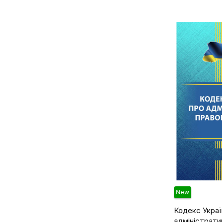
Антонюк О.А.
Судова практика
Апаров А.М.
Сімейне право
Аркатов Я.А.
Трудове право
Атаманенко Ю.Ю.
Туризм
Бабенко А.М.
Філософія та психологія права
Бакумов О.С.
Фінансове право
Балакарєва І. М.
Цивільне право та процес
Бандура С.О.
Цивільне право і процес
Барановський О.В.
Барліт А.Ю.
Барікова А.
Баулін О.В.
Баштанник В.В.
Бевзенко В.М.
New
Бездольний М.Ю.
Кодекс Украї
Белова О.В.
адміністрати