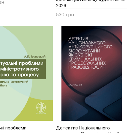
рн
2026
ти
530 грн
Купити
ьні проблеми
Детектив Національного