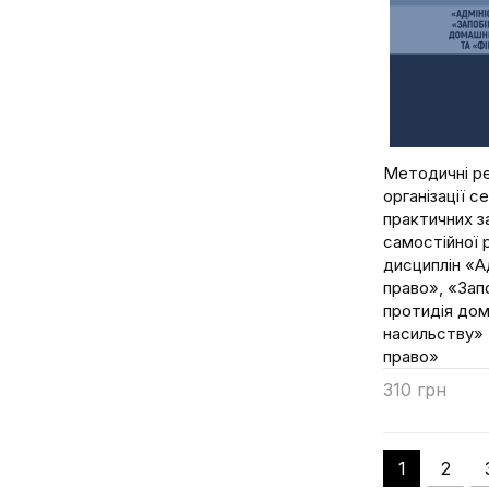
Галунько В.М.
Гаращук В.М.
Георгієвський Ю. В.
Георгієвський Ю.В.
Гербут В.С.
Методичні ре
Гетьмана А.П.
організації с
Гладій О.В.
практичних з
Глуханчук О.В.
самостійної 
дисциплін «А
Глуховеря В.А.
право», «Зап
Головачова А.С.
протидія до
насильству» 
Головкін Б.М.
право»
Голіни В.В.
310 грн
Гончарук В. Л.
Купити
Горник В.Г.
Горник В.Г.
1
2