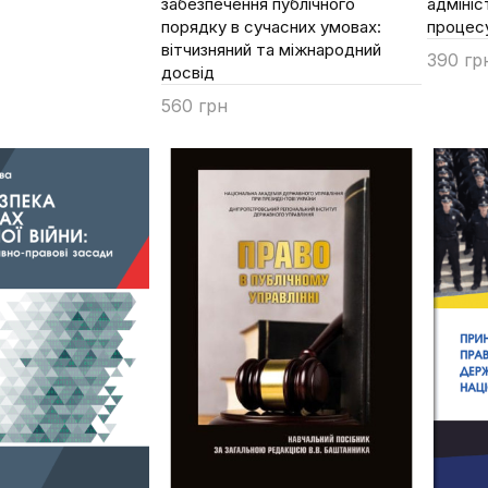
забезпечення публічного
адмініс
порядку в сучасних умовах:
процес
вітчизняний та міжнародний
390 гр
досвід
Купи
560 грн
Купити