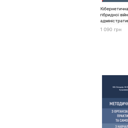
Важна К.А.
Кібернетична
гібридної війн
Валуйська М.Ю.
адміністрати
Василевич В.В.та ін.
1 090 грн
Васильчук Л.Б.
Купити
Васильєв С.В.
Вербенський М.Г.
Вереша Р.В.
Веселова Л.Ю.
Войтюк Р.В.
Войцеховська І.М.
Візер Б.
Вітвіцький С.С.
Віхляєв М.Ю.
Гаврилюк А.М.
Галунько В.