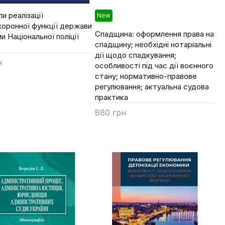
и реалізації
New
оронної функції держави
Спадщина: оформлення права на
и Національної поліції
спадщину; необхідні нотаріальні
дії щодо спадкування;
н
особливості під час дії воєнного
стану; нормативно-правове
ти
регулювання; актуальна судова
практика
880 грн
Купити