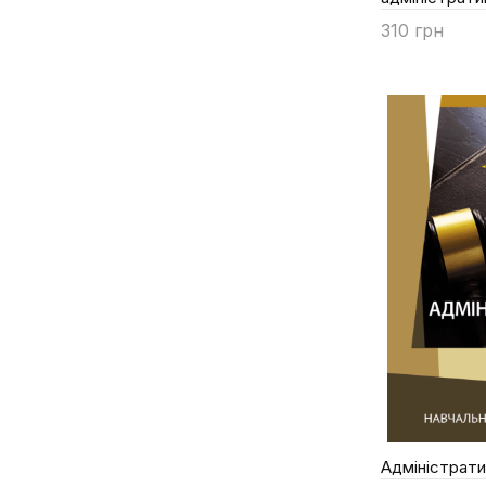
Бережна І.А.
310 грн
Берлач А.
Купити
Берлач А.І.
Берізко В.М.
Бисага Ю.М.
Битяк О. В.
Битяк Ю.П.
Блінова Г.О.
Бобров Д.В.
Богуцький В. В.
Бойко І.В.
Бойко А.В.
Бойко В.П.
Бондар І.С.
Адміністрат
Бондар І.С.