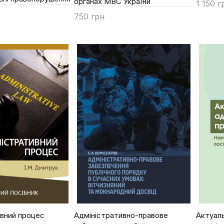
органах МВС України
1 150 г
750 грн
Купи
Купити
ивний процес
Адміністративно-правове
Актуал