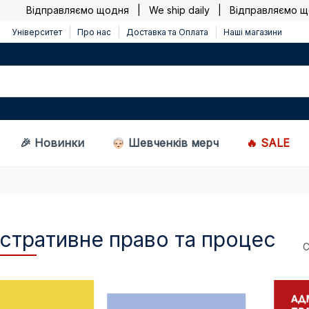
Відправляємо щодня | We ship daily |
Відправляємо щодня
Університет
Про нас
Доставка та Оплата
Наші магазини
🎉 Новинки
Шевченків мерч
🔥 SALE
стративне право та процес
С