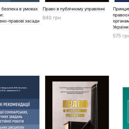
 безпека в умовах
Право в публічному управлінні
Принцип
и:
правоох
940 грн
вно-правові засади
органам
Купити
України
575 гр
Купи