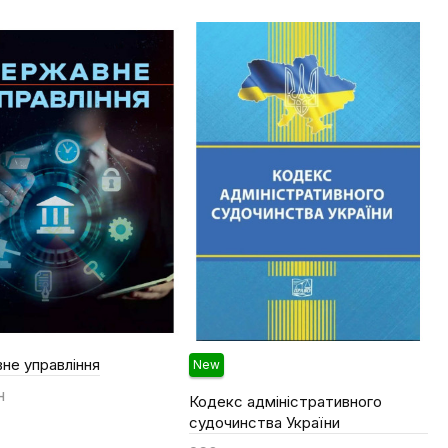
не управління
New
н
Кодекс адміністративного
судочинства України
ти