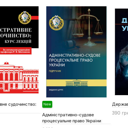
вне судочинство:
Держав
New
390 гр
Адміністративно-судове
процесуальне право України
Купи