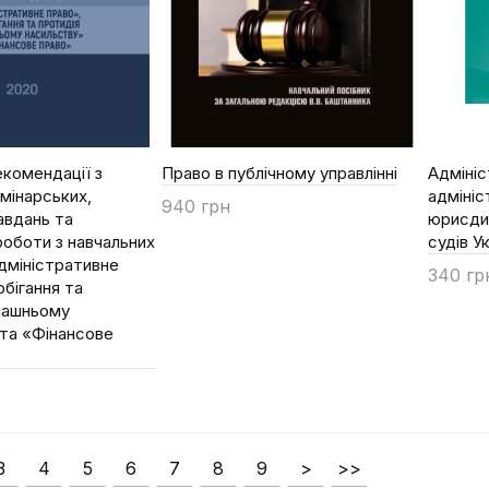
комендації з
Право в публічному управлінні
Адмініс
емінарських,
адмініс
940 грн
авдань та
юрисдик
Купити
роботи з навчальних
судів У
дміністративне
340 гр
обігання та
Купи
машньому
та «Фінансове
3
4
5
6
7
8
9
>
>>