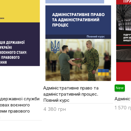
Адміністративне право та
New
адміністративний процес.
 державної служби
Адмініс
Повний курс
мовах воєнного
1 570 
4 380 грн
еми правового
Купи
я
Купити