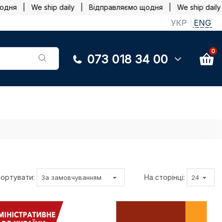
 | We ship daily |
Відправляємо щодня | We ship daily |
В
УКР
ENG
0
073 018 34 00
ортувати:
На сторінці: