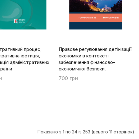
тративний процес,
Правове регулювання детінізації
тративна юстиція,
економіки в контексті
ція адміністративних
забезпечення фінансово-
країни
економічної безпеки.
н
700 грн
ти
Купити
Показано з 1 по 24 із 253 (всього 11 сторінок)