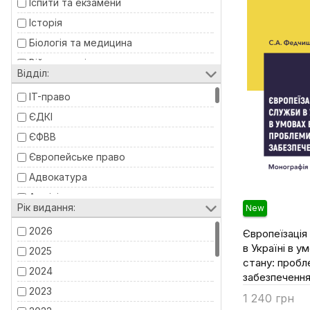
Іспити та екзамени
Історія
Біологія та медицина
Військова література
Відділ:
Географія
IT-право
Економіка
ЄДКІ
Міжнародні відносини
ЄФВВ
Педагогіка
Європейське право
Право
Адвокатура
Психологія
Адміністративне право
Підручники
Рік видання:
New
Адміністративне право та процес
Філософія
2026
Європеїзація
Всесвітня історія
Фінансове право
в Україні в у
2025
Військове право
стану: пробл
2024
забезпеченн
Господарське право та процес
2023
Екологічне право
1 240 грн