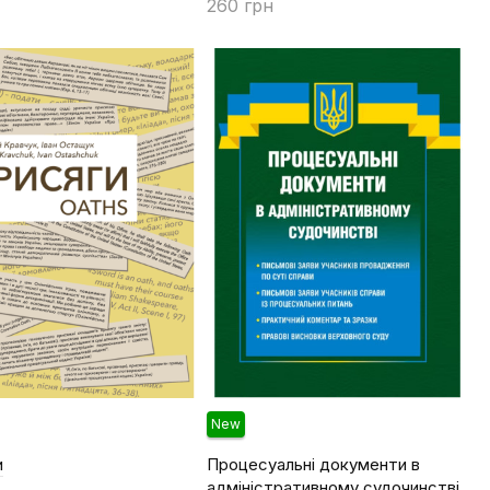
260 грн
Купити
New
и
Процесуальні документи в
адміністративному судочинстві