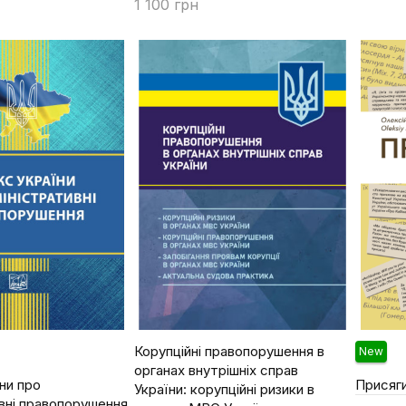
1 100 грн
Купити
Корупційні правопорушення в
New
органах внутрішніх справ
ни про
Присяг
України: корупційні ризики в
вні правопорушення