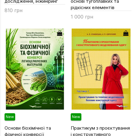
дослідження, інжиніринг
основі тугоплавких та
рідкісних елементів
810 грн
1 000 грн
New
New
Основи біохімічної та
Практикум з проєктування
фізичної конверсії
і конструктивного