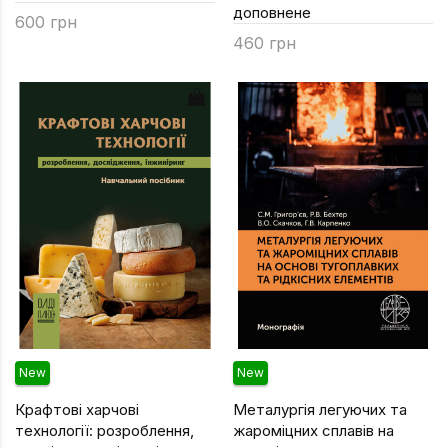
доповнене
600 грн
Техніка та ін
460 грн
Дизайн
Сільське гос
Інші книги
New
New
Крафтові харчові
Металургія легуючих та
технології: розроблення,
жароміцних сплавів на