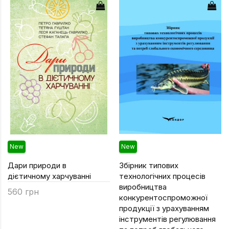
Уся атрибутика
Географія
Психології
Геологія
РЕКС
Дитяча літер
УДО
Економіка
Філософський
Журналістика
Хімічний
Іноземні мови
ДЛЯ ВСІХ ФА
Інформаційні 
Історія
New
New
Кібернетика
Дари природи в
Збірник типових
дієтичному харчуванні
технологічних процесів
Мехмат
виробництва
560 грн
Міжнародні в
конкурентоспроможної
продукції з урахуванням
Педагогіка
інструментів регулювання