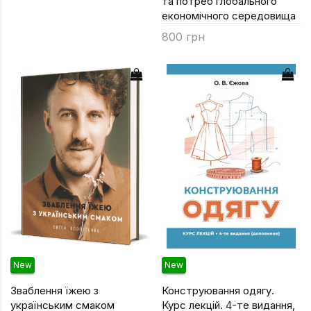
та потреб глобального
Підручники
економічного середовища
Право
800 грн
Програмуван
Психологія
Радіофізика
Соціологія
Управління д
Фізика
Філологія
Філософія
Хімія
New
New
Художня літе
Зваблення їжею з
Конструювання одягу.
Музично-сцен
українським смаком
Курс лекцій. 4-те видання,