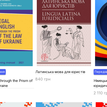
Латинська мова для юристів
ння
Передз
840 грн
through the Prism of
Німецьк
raine
юридичн
Купити
2 110 г
Купи