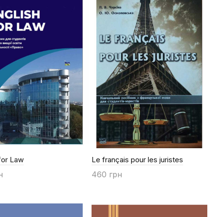
for Law
Le français pour les juristes
н
460 грн
ти
Купити