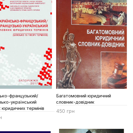
ько-французький/
Багатомовний юридичний
зько-український
словник-довідник
 юридичних термінів
450 грн
н
Купити
ти