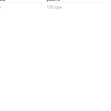
н
170 грн
ти
Купити