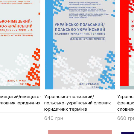
імецький/німецько-
Українсько-польський/
Українс
словник юридичних
польсько-український словник
францу
юридичних термінів
словник
640 грн
660 гр
Купити
Купи