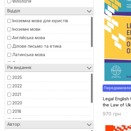
Філологія
Відділ:
Іноземна мова для юристів
Іноземні мови
Англійська мова
Ділове письмо та етика
Латинська мова
Логіка
Рік видання:
Право
2025
Теорія держави та права
2022
Передзамовле
2021
Legal English 
2020
the Law of Uk
2018
970 грн
2017
Купити
Автор:
2008