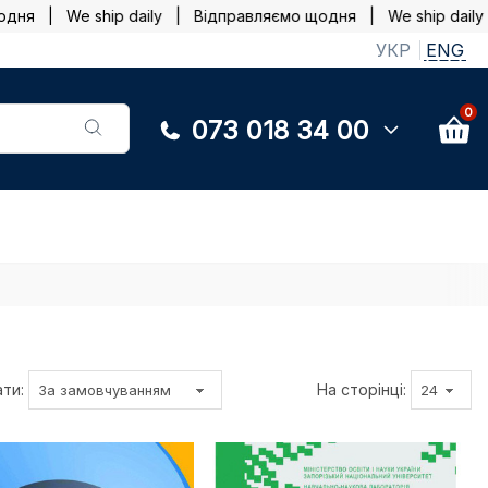
 | We ship daily |
Відправляємо щодня | We ship daily |
В
УКР
ENG
0
073 018 34 00
ти:
На сторінці: