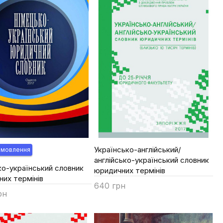
Українсько-англійський/
амовлення
англійсько-український словник
о-український словник
юридичних термінів
их термінів
640 грн
рн
Купити
ти