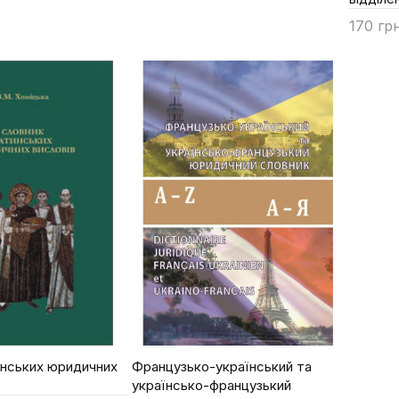
170 гр
Купи
инських юридичних
Французько-український та
українсько-французький