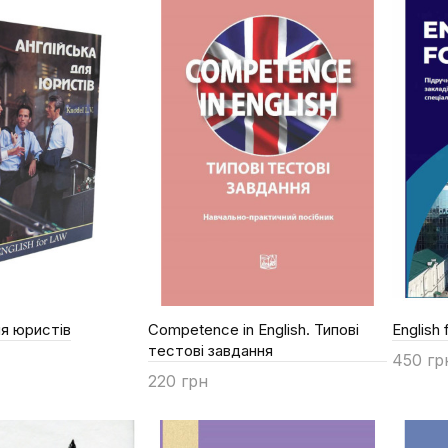
ля юристів
Competence in English. Типові
English 
тестові завдання
450 гр
220 грн
Купи
Купити