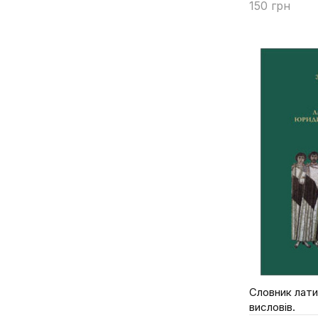
150 грн
Купити
Словник лат
висловів.