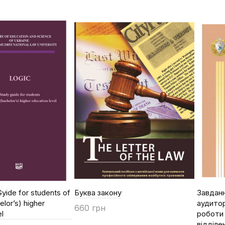
Gyide for students of
Буква закону
Завданн
elor’s) higher
аудитор
660 грн
el
роботи 
Купити
відділе