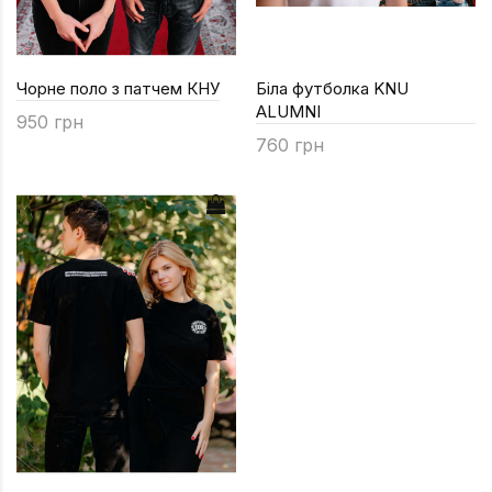
Чорне поло з патчем КНУ
Біла футболка KNU
ALUMNI
950 грн
760 грн