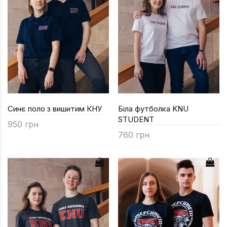
Синє поло з вишитим КНУ
Біла футболка KNU
STUDENT
950 грн
760 грн