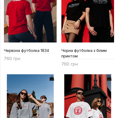
Підручники
Право
Програмуван
Психологія
Радіофізика
Соціологія
Червона футболка 1834
Чорна футболка з білим
принтом
760 грн
Управління д
760 грн
Фізика
Філологія
Філософія
Хімія
Художня літе
Музично-сцен