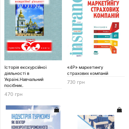
Підручники
Право
Програмуван
Психологія
Радіофізика
Соціологія
Управління д
Історія екскурсійної
«4P» маркетингу
діяльності в
страхових компаній
Фізика
Україні.Навчальний
730 грн
Філологія
посібник.
470 грн
Філософія
Хімія
Художня літе
Музично-сцен