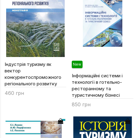
Техніка та ін
Дизайн
Сільське гос
Інші книги
Індустрія туризму як
New
вектор
Інформаційні системи і
конкурентоспроможного
технології в готельно-
регіонального розвитку
ресторанному та
460 грн
туристичному бізнесі
850 грн