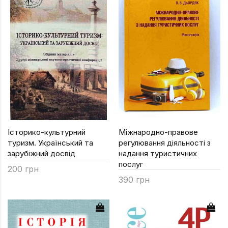
Уся атрибутика
Географія
Психології
Геологія
РЕКС
Дитяча літер
УДО
Економіка
Філософський
Журналістика
Хімічний
Іноземні мови
ДЛЯ ВСІХ ФА
Інформаційні 
Історико-культурний
Міжнародно-правове
Історія
туризм. Український та
регулювання діяльності з
зарубіжний досвід
надання туристичних
Кібернетика
послуг
200 грн
Мехмат
390 грн
Міжнародні в
Педагогіка