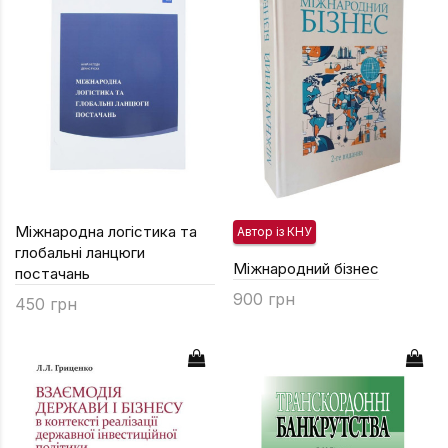
Техніка та ін
Дизайн
Сільське гос
Інші книги
Міжнародна логістика та
Автор із КНУ
глобальні ланцюги
Міжнародний бізнес
постачань
900 грн
450 грн