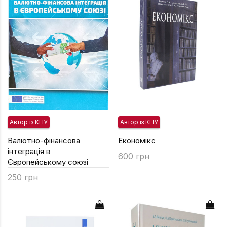
Підручники
Право
Програмуван
Психологія
Радіофізика
Соціологія
Управління д
Автор із КНУ
Автор із КНУ
Фізика
Валютно-фінансова
Економікс
Філологія
інтеграція в
600 грн
Європейському союзі
Філософія
250 грн
Хімія
Художня літе
Музично-сцен