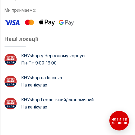
Ми приймаємо:
Наші локації
КНУshop у Червоному корпусі
Пн-Пт 9:00-16:00
КНУshop на Іллєнка
На канікулах
КНУshop Геологічний/економічний
На канікулах
чати та
дзвінок