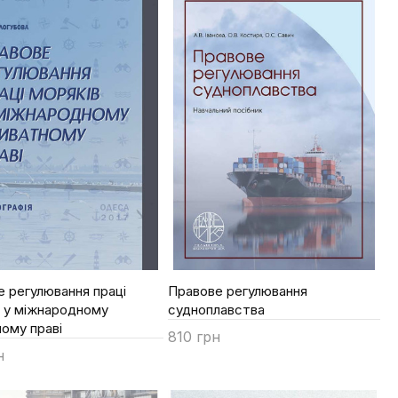
 регулювання праці
Правове регулювання
в у міжнародному
судноплавства
ому праві
810 грн
н
Купити
ти