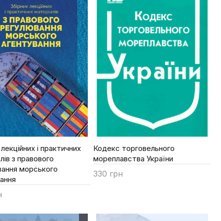
 лекційних і практичних
Кодекс торговельного
лів з правового
мореплавства України
вання морського
330 грн
ання
Купити
н
ти