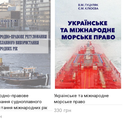
одно-правове
Українське та міжнародне
вання судноплавного
морське право
тання міжнародних рік
330 грн
н
Купити
ти