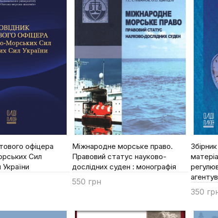
тового офіцера
Міжнародне морське право.
Збірник
орських Сил
Правовий статус науково-
матеріа
 України
дослідних суден : монографія
регулю
агентув
550 грн
350 гр
Купити
Купи