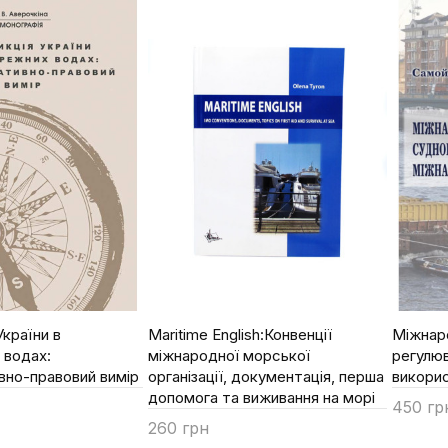
країни в
Maritime English:Конвенції
Міжнар
 водах:
міжнародної морської
регулю
вно-правовий вимір
організації, документація, перша
викорис
допомога та виживання на морі
450 гр
260 грн
Купи