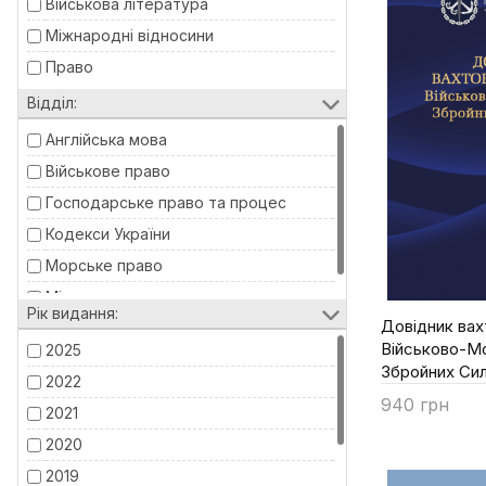
Військова література
Міжнародні відносини
Право
Відділ:
Англійська мова
Військове право
Господарське право та процес
Кодекси України
Морське право
Міжнародне право
Рік видання:
Довідник вах
Військово-М
2025
Збройних Сил
2022
940 грн
2021
Купити
2020
2019