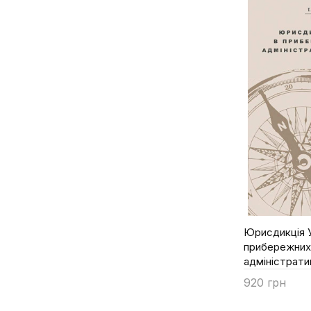
Костиря О.В.
Кубіцький Р.
Ківалов С.В.
Кіріакіді М.В.
Моцик О.Ф.
Пальченко А.А.
Плехун В.
Савич О.С.
Самойленко Є.А.
Сандюк Г.О.
Сікорський О.П.
Юрисдикція У
Тирон О.
прибережних
Щипцов О.А.
адміністрати
920 грн
Купити