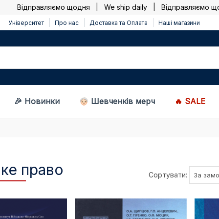
Відправляємо щодня | We ship daily |
Відправляємо щодн
Університет
Про нас
Доставка та Оплата
Наші магазини
🎉 Новинки
Шевченків мерч
🔥 SALE
ке право
Сортувати: