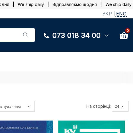
я | We ship daily |
Відправляємо щодня | We ship daily 
УКР
ENG
0
073 018 34 00
На сторінці: