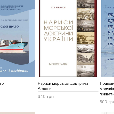
во
Нариси морської доктрини
Правове
України
морякі
приватн
640 грн
500 гр
Купити
Купи