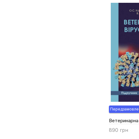
Лифар А.А.
Логвиненко І.П.
Лянзберг О.В.
Лісний В.А.
Макаров В.В.
Марисова І.В.
Мельник В.В.
Москалець В.П.
Мринський І.М.
Наливайко Л.І.
Недосєков В.В.
Ничик С.А.
Передзамовле
Панікар І.І.
Ветеринарна 
Пилипенко Ю.В.
890 грн
Плюта Н.В.
Купити