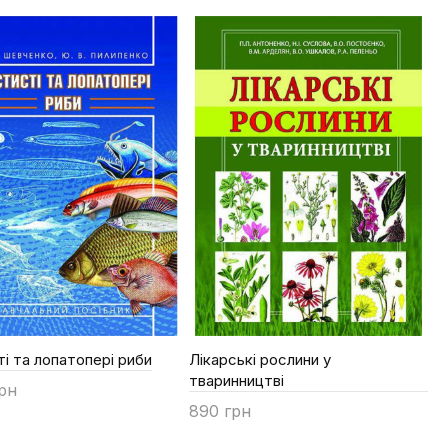
Купити
і та лопатопері риби
Лікарські рослини у
тваринництві
грн
890 грн
ти
Купити