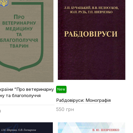
країни “Про ветеринарну
New
ну та благополуччя
Рабдовіруси: Монографія
”
550 грн
н
Купити
ти