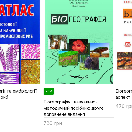
гії та ембріології
Біогеог
New
 риб
аспект
Біогеографія : навчально-
470 гр
методичний посібник: друге
доповнене видання
Купи
780 грн
Купити