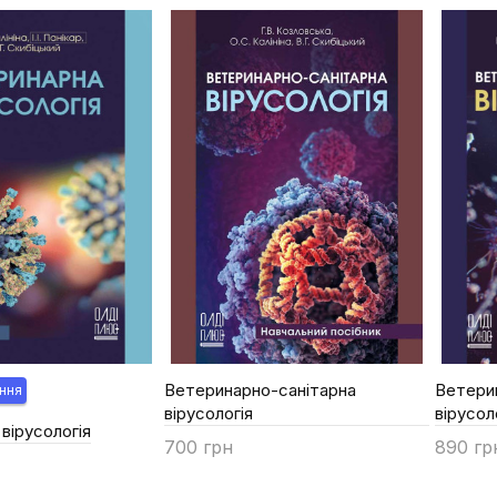
Ветеринарно-санітарна
Ветери
ння
вірусологія
вірусол
вірусологія
700 грн
890 гр
Купити
Купи