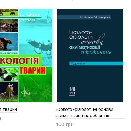
Купити
я тварин
Еколого-фізіологічні основи
акліматизації гідробіонтів
н
400 грн
ти