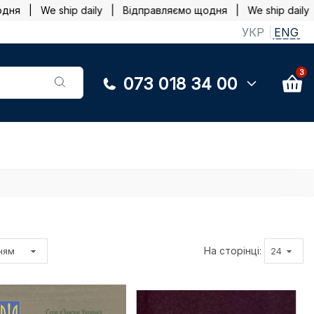
| We ship daily |
Відправляємо щодня | We ship daily |
Ві
УКР
ENG
3
073 018 34 00
На сторінці: