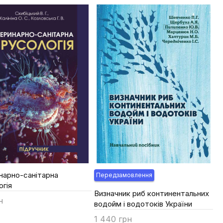
нарно-санітарна
Передзамовлення
огія
Визначник риб континентальних
н
водойм і водотоків України
ти
1 440 грн