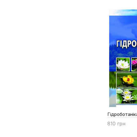
Полупан І.М.
Постоєнко В.О.
Рудь Ю.П.
Савелюк Н.М.
Савенкова О.О.
Симоненко С.І.
Скибіцький В.Г.
Скляр В.Г.
Соляник М.Б.
Суслова Н.І.
Трохимчук І.М.
Уклад.М.П.Книш
Хижняк М.І.
Гідроботанік
Ходосовцев О.Є.
810 грн
Царик Й.В.
Купити
Царик Й.В.