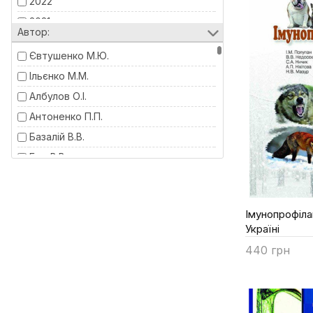
2022
2021
Автор:
2020
Євтушенко М.Ю.
2019
Ільєнко М.М.
2018
Албулов О.І.
2016
Антоненко П.П.
2010
Базалій В.В.
Бех В.В.
Боднарчук Г.Л.
Бугера С.І.
Імунопрофіла
Бучацький Л.П.
Україні
Гайченко В.А.
440 грн
Гайченко В.А.
Купити
Голуб Ю.С.
Гончарова О.В.