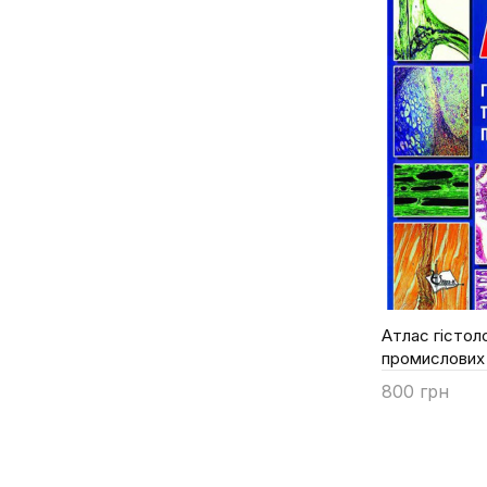
Грищенко В.М.
Гроховська Ю.Р.
Захаренко М.О.
Злобін Ю.А.
Калініна О.С.
Клименко Г.О.
Книш М.П.
Коваленко В.Ф.
Ковальчук Г.В.
Козловська Г.В.
Козій М.С.
Атлас гістоло
Кононко Г.Г.
промислових
Кононцев С.В.
800 грн
Корж О.П.
Купити
Корнієнко Л.Є.
Лебединець Н.М.