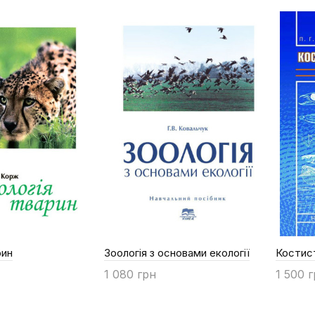
рин
Зоологія з основами екології
Костист
1 080 грн
1 500 
Купити
Купи