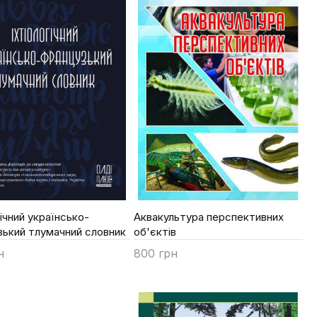
гічний українсько-
Аквакультура перспективних
зький тлумачний словник
об'єктів
н
800 грн
ти
Купити