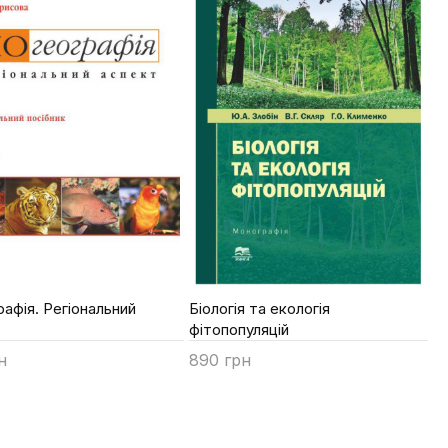
рафія. Регіональний
Біологія та екологія
фітопопуляцій
н
890 грн
ти
Купити