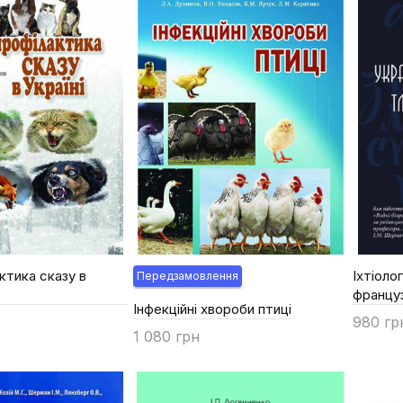
ктика сказу в
Іхтіоло
Передзамовлення
францу
Інфекційні хвороби птиці
980 гр
1 080 грн
Купи
Купити