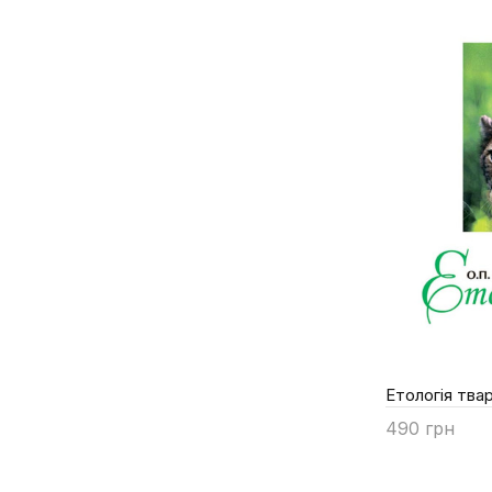
Шевченко В.Ю.
Шевченко П.Г.
Шевченко Т.П.
Шерман І.М.
Щербуха А.Я.
Етологія тва
490 грн
Купити