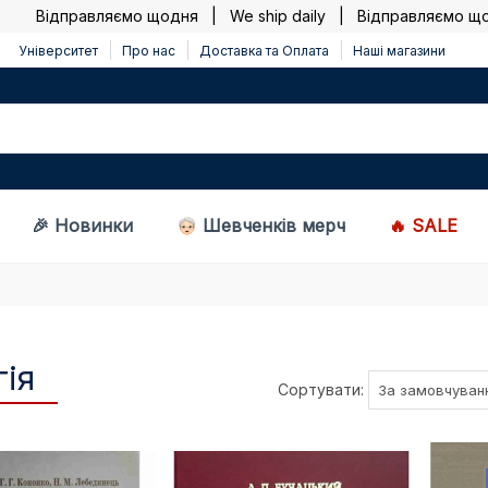
Відправляємо щодня | We ship daily |
Відправляємо щодня 
Університет
Про нас
Доставка та Оплата
Наші магазини
🎉 Новинки
Шевченків мерч
🔥 SALE
ія
Сортувати: