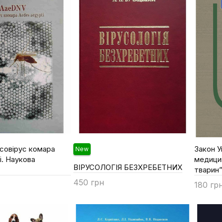
совірус комара
Закон У
New
i. Наукова
медици
ВІРУСОЛОГІЯ БЕЗХРЕБЕТНИХ
тварин
450 грн
180 гр
Купити
Купи