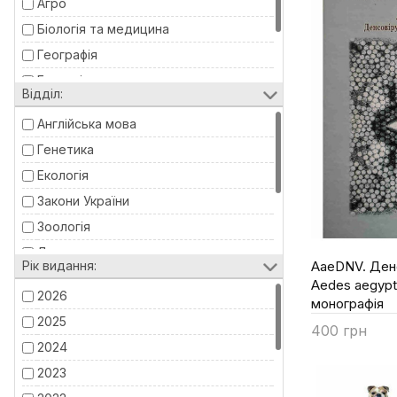
Агро
Біологія та медицина
Географія
Геологія
Відділ:
Право
Англійська мова
Психологія
Генетика
Екологія
Закони України
Зоологія
Латинська мова
Рік видання:
AaeDNV. Ден
Маркетинг
Aedes aegypt
2026
монографія
Менеджмент
2025
Тваринництво
400 грн
2024
Купити
2023