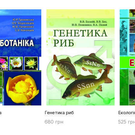
а
Генетика риб
Екологі
680 грн
525 гр
Купити
Купи