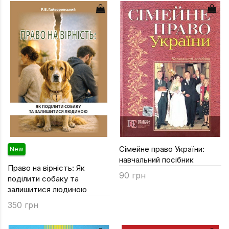
Підручники
Право
Програмуван
Психологія
Радіофізика
Соціологія
Управління д
Фізика
Сімейне право України:
New
Філологія
навчальний посібник
Право на вірність: Як
Філософія
90 грн
поділити собаку та
Хімія
залишитися людиною
350 грн
Художня літе
Музично-сцен