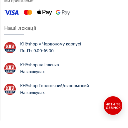
Ми приймаємо:
Наші локації
КНУshop у Червоному корпусі
Пн-Пт 9:00-16:00
КНУshop на Іллєнка
На канікулах
КНУshop Геологічний/економічний
На канікулах
чати та
дзвінок