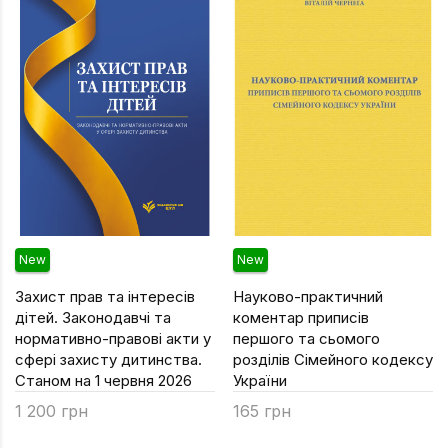
Уся атрибутика
Географія
Психології
Геологія
РЕКС
Дитяча літер
УДО
Економіка
Філософський
Журналістика
Хімічний
Іноземні мови
ДЛЯ ВСІХ ФА
Інформаційні 
New
New
Історія
Захист прав та інтересів
Науково-практичний
Кібернетика
дітей. Законодавчі та
коментар приписів
нормативно-правові акти у
першого та сьомого
Мехмат
сфері захисту дитинства.
розділів Сімейного кодексу
Станом на 1 червня 2026
України
Міжнародні в
1 200 грн
165 грн
Педагогіка