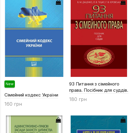
Техніка та ін
Дизайн
Сільське гос
Інші книги
93 Питання з сімейного
New
права. Посібник для суддів.
Сімейний кодекс України
180 грн
160 грн