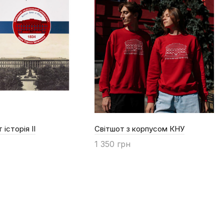
 історія II
Світшот з корпусом КНУ
1 350 грн
ти
Купити