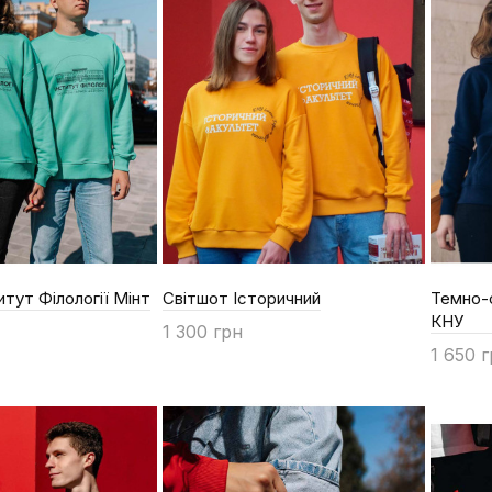
итут Філології Мінт
Світшот Історичний
Темно-с
КНУ
1 300 грн
1 650 
Купити
Купи