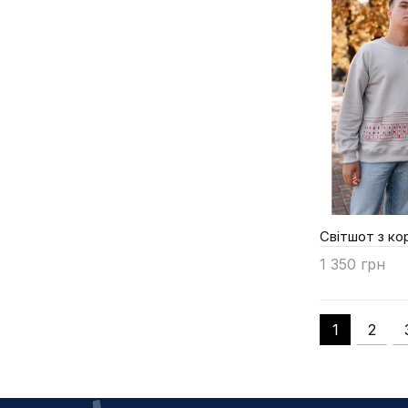
Світшот з к
1 350 грн
Купити
1
2