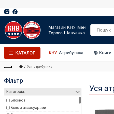
Магазин КНУ імені
Тараса Шевченка
Атрибутика
📚 Книги
КАТАЛОГ
Уся атрибутика
Фільтр
Уся ат
Категорія:
Блокнот
Бокс з аксесуарами