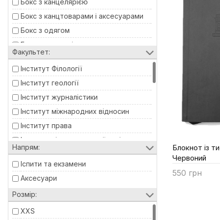
Бокс з канцелярією
Бокс з канцтоварами і аксесуарами
Бокс з одягом
Бокс з одягом і аксесуарами
Факультет:
Брелок
Інститут Філології
Бюст
Інститут геології
Електроніка
Інститут журналістики
Значок
Інститут міжнародних відносин
Кепка
Інститут права
Кофта на блискавці
Інститут післядипломної освіти
Писемні прилади
Напрям:
Блокнот із т
Історичний
Червоний
Поло
Іспити та екзамени
Всі факультети
550 грн
Посуд
Аксесуари
Для всіх
Продано
Поштова відритка
Розмір:
Для всіх факультетів
Пін-значок
Економічний
XXS
Рюкзак