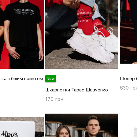
ка з білим принтом
Шопер 
New
630 гр
Шкарпетки Тарас Шевченко
Купи
170 грн
Купити