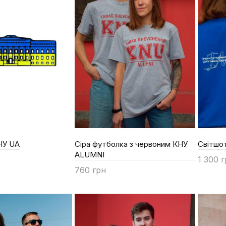
НУ UA
Сіра футболка з червоним КНУ
Світшот
ALUMNІ
1 300 
760 грн
Купи
Купити