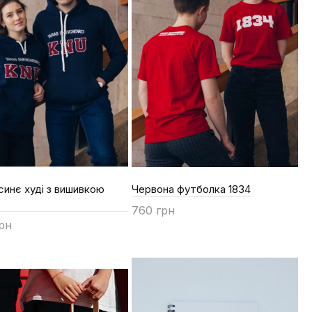
инє худі з вишивкою
Червона футболка 1834
760 грн
грн
Купити
ти