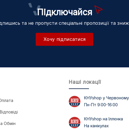
Підключайся
дпишись та не пропусти спеціальні пропозиції та зни
Хочу підписатися
Наші локації
КНУshop у Червоному
Оплата
Пн-Пт 9:00-16:00
Відповіді
КНУshop на Іллєнка
а Обмін
На канікулах