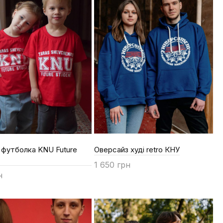
 футболка KNU Future
Оверсайз худі retro КНУ
1 650 грн
н
Купити
ти