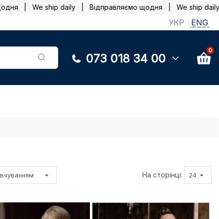
 | We ship daily |
Відправляємо щодня | We ship daily |
В
УКР
ENG
0
073 018 34 00
На сторінці: