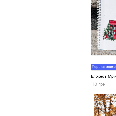
Передзамовле
Блокнот Мрій
110 грн
Купити