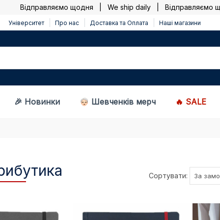
Відправляємо щодня | We ship daily |
Відправляємо щодня
Університет
Про нас
Доставка та Оплата
Наші магазини
🎉 Новинки
Шевченків мерч
🔥 SALE
рибутика
Сортувати: