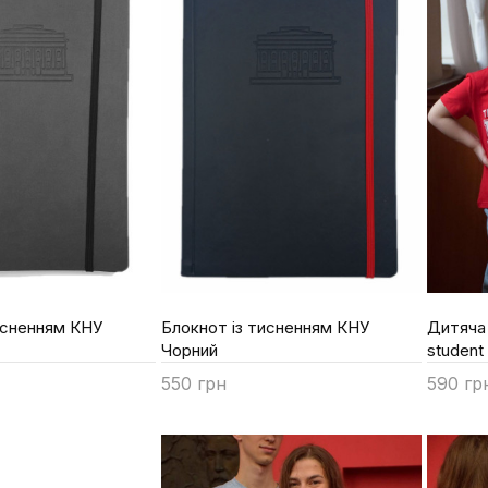
исненням КНУ
Блокнот із тисненням КНУ
Дитяча
Чорний
student
550 грн
590 гр
Купити
Купи