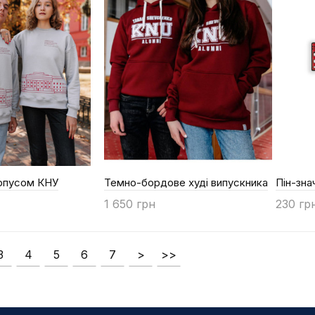
орпусом КНУ
Темно-бордове худі випускника
Пін-зна
1 650 грн
230 гр
Купити
Купи
3
4
5
6
7
>
>>