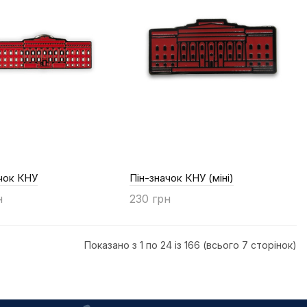
чок КНУ
Пін-значок КНУ (міні)
н
230 грн
ти
Купити
Показано з 1 по 24 із 166 (всього 7 сторінок)