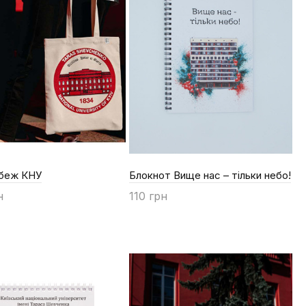
беж КНУ
Блокнот Вище нас – тільки небо!
н
110 грн
ти
Купити