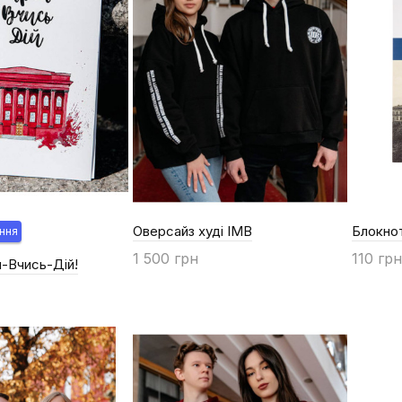
Оверсайз худі ІМВ
Блокнот
ння
1 500 грн
110 грн
-Вчись-Дій!
Купити
Купи