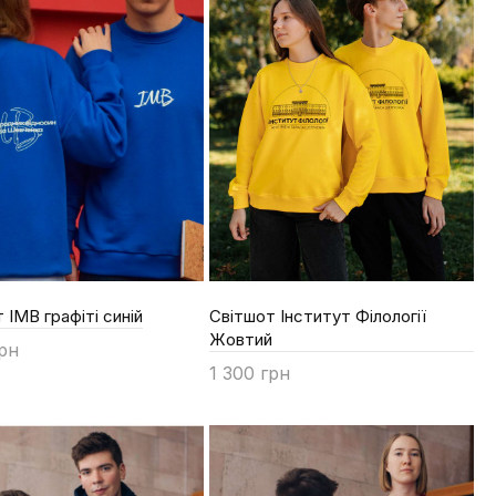
 ІМВ графіті синій
Світшот Інститут Філології
Жовтий
грн
1 300 грн
ти
Купити