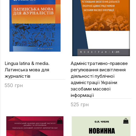
Техніка та ін
Дизайн
Сільське гос
Інші книги
Lingua latina & media.
Адміністративно-правове
Латинська мова для
регулювання висвітлення
журналістів
діяльності публічної
адміністрації України
550 грн
засобами масової
інформації
525 грн