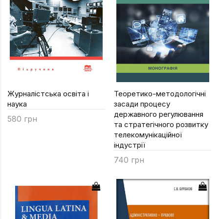
Підручники
Право
Програмуван
Психологія
Радіофізика
Соціологія
Журналістська освіта і
Теоретико-методологічні
наука
засади процесу
Управління д
державного регулювання
580 грн
та стратегічного розвитку
Фізика
телекомунікаційної
Філологія
індустрії
740 грн
Філософія
Хімія
Художня літе
Музично-сцен