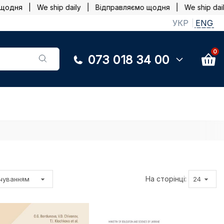
я | We ship daily |
Відправляємо щодня | We ship daily |
УКР
ENG
0
073 018 34 00
На сторінці: