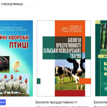
о середовища
Біологія продуктивності
Біологі
ння