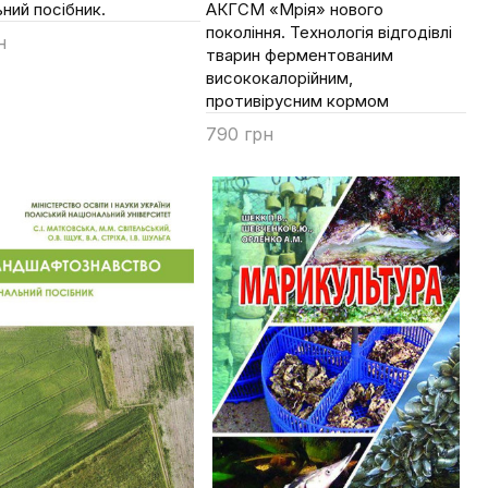
ний посібник.
АКГСМ «Мрія» нового
покоління. Технологія відгодівлі
н
тварин ферментованим
ти
висококалорійним,
противірусним кормом
790 грн
Купити