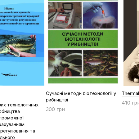
Сучасні методи біотехнології у
Thermal 
рибництві
410 гр
вих технологічних
300 грн
обництва
Купи
проможної
Купити
урахуванням
 регулювання та
льного