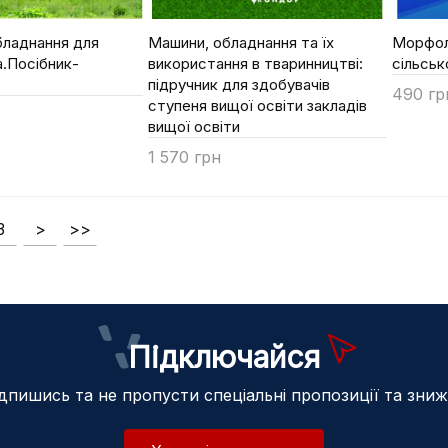
бладнання для
Машини, обладнання та їх
Морфол
.Посібник-
використання в тваринництві:
сільсь
підручник для здобувачів
490 гр
ступеня вищої освіти закладів
Купи
вищої освіти
1 570 грн
Купити
3
>
>>
Підключайся
дпишись та не пропусти спеціальні пропозиції та зни