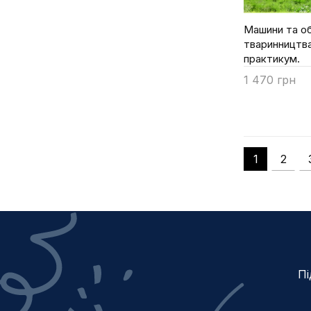
Петренко І.О.
Машини та о
Петренко С.О.
тваринництва
Петриченко В.В.
практикум.
Пилипенко Ю.В.
1 470 грн
Повод В.В.
Купити
Повод М.Г.
Подолянчук О.А.
Польська П.І.
1
2
Поліщук В.М.
Постоєнко В.О.
Проваторов Г.В.
Проваторова В.О.
Р. В. Скляр
Р.В. Скляр
Пі
Ревенко І.І.