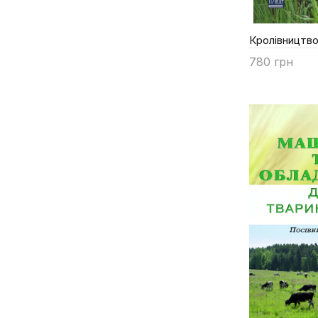
Марковська О.Є.
Кролівництв
Матковська С.І.
Мельник В.В.
780 грн
Мринський І.М.
Купити
Н. І. Болтянська
Н.І. Болтянська
Наливайко Л.І.
Недосєков В.В.
Нежлукченко Т.І.
О. Г. Скляр
О.Г. Скляр
Орленко А.М.
Пабат В.О.
Павленко Ю.М.
Папакіна Н.С.