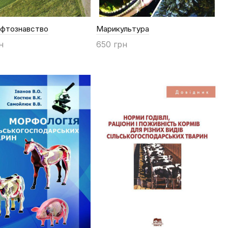
фтознавство
Марикультура
н
650 грн
ти
Купити