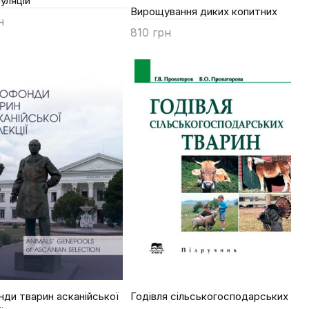
уляцій
Вирощування диких копитних
н
810 грн
ти
Купити
ди тварин асканійської
Годівля сільськогосподарських