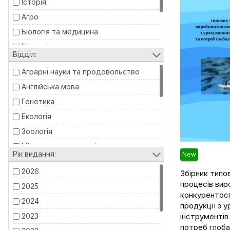
Історія
Агро
Біологія та медицина
Геологія
Відділ:
Економіка
Аграрні науки та продовольство
Мехмат
Англійська мова
Програмування
Генетика
Екологія
Зоологія
Міжнародна економіка
Рік видання:
New
Облік та аудит
2026
Збірник типо
Переробна промисловість
процесів вир
2025
Рослинництво
конкурентос
2024
продукції з 
Сходознавство
2023
інструментів
Тваринництво
потреб глоба