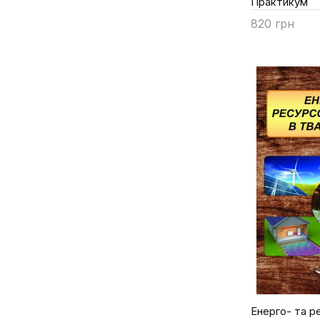
Практикум
Грищенко Н. П.
820 грн
Д. О. Мілько
Купити
Дерев'янко І.Д.
Долбаносова Р.В.та ін.
Досенко В.Є.
Древицька Т.І.
Жукорський О.М.
За заг.ред.В.О.Проваторова
Заболотько О.О.
Залоїло О.В.
Захаренко М.О.
Злобін Ю.А.
Клименко Г.О.
Коваленко В.Ф.
Коваленко Л.М.
Енерго- та 