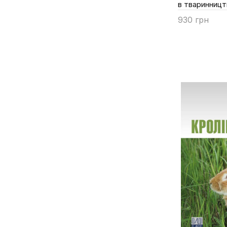
в тваринництв
Корбич Н.М.
930 грн
Корж О.П.
Купити
Корнієнко Л.Є.
Костенко В.І.
Костюк В.К.
Крятов О.В.
Крятова Р.Є.
Кудрик Н.А.
Ладика В.І.
Лифар А.А.
Лихач В.Я.
Лобанов І.А.
Луговий С.І.
Мазуркевич А.Й.
Макаров В.В.
Маньковський А.Я.та інші