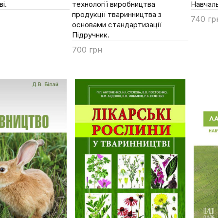
і.
технології виробництва
Навчаль
продукції тваринництва з
740 гр
основами стандартизації
Купи
Підручник.
700 грн
Купити