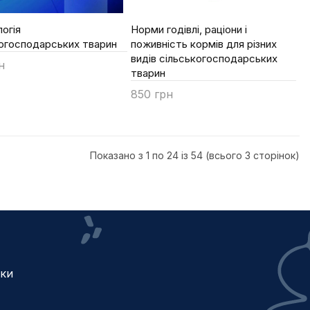
огія
Норми годівлі, раціони і
когосподарських тварин
поживність кормів для різних
видів сільськогосподарських
н
тварин
ти
850 грн
Купити
Показано з 1 по 24 із 54 (всього 3 сторінок)
жки