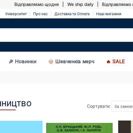
Відправляємо щодня | We ship daily |
Відправляємо щодн
Університет
Про нас
Доставка та Оплата
Наші магазини
🎉 Новинки
Шевченків мерч
🔥 SALE
нництво
Сортувати: