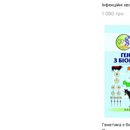
Бондарчук Л.В.; За ред.д.е.н.
Інфекційні хв
Бордунова О.Г.
1 080 грн
Брагінець М.В.
Купити
Бугера С.І.
Бургаз М.І.
Бучацький Л.П.
Білай Д.В.
Бірта Г.О.
Вдовенко Н. М.
Волох А.М.
Вороненко В.І.
Вінничук Д.Т.
Гиль М.І.
Гончаренко І.В.
Горбатенко І.Ю.
Генетика з б
Грициняк І.І.