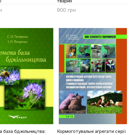
ї
тварин
н
900 грн
ти
Купити
 база бджільництва:
Кормоготувальні агрегати серії