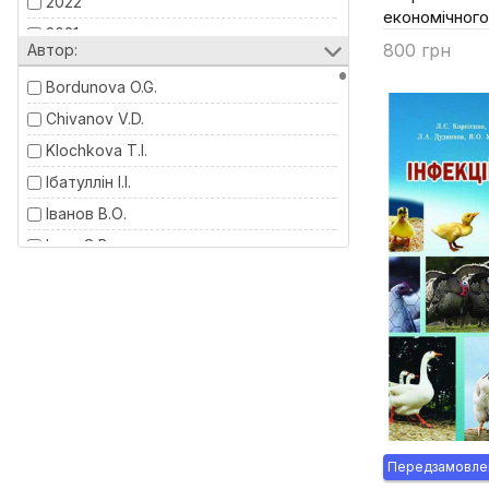
2022
Українська мова
економічног
2021
Харчова промисловість
800 грн
Автор:
2020
Купити
Bordunova O.G.
2019
Chivanov V.D.
2018
Klochkova T.I.
Ібатуллін І.І.
Іванов В.О.
Іщук О.В.
Агій В.М.
Антоненко П.П.
Б. В. Болтянський.
Б.В. Болтянський
Барановський Д.І.
Боднарчук Г.Л.
Болтянська Н. І.
Передзамовле