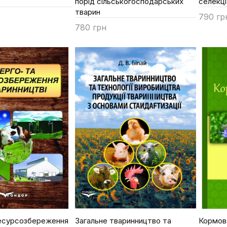
порід сільськогосподарських
селекці
тварин
790 гр
780 грн
Купи
Купити
ресурсозбереження
Загальне тваринництво та
Кормова