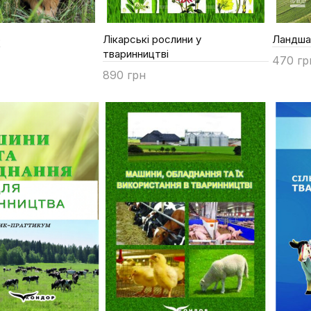
о
Лікарські рослини у
Ландша
тваринництві
470 гр
890 грн
Купи
Купити