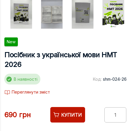
Підручники
Право
Програмуван
Психологія
New
Радіофізика
Посібник з української мови НМТ
Соціологія
2026
Управління д
Фізика
В наявності
Код:
shm-024-26
Філологія
Переглянути зміст
Філософія
Хімія
690 грн
КУПИТИ
Художня літе
Музично-сцен