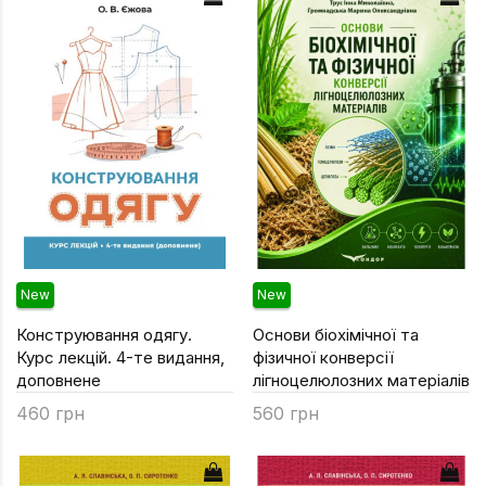
Уся атрибутика
Географія
Психології
Геологія
РЕКС
Дитяча літер
УДО
Економіка
Філософський
Журналістика
Хімічний
Іноземні мови
ДЛЯ ВСІХ ФА
Інформаційні 
New
New
Історія
Конструювання одягу.
Основи біохімічної та
Кібернетика
Курс лекцій. 4-те видання,
фізичної конверсії
Мехмат
доповнене
лігноцелюлозних матеріалів
460 грн
560 грн
Міжнародні в
Педагогіка