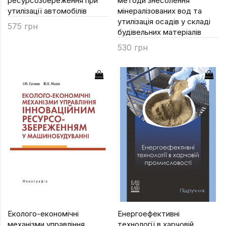
ресурсозбереження при
методи знесолення
утилізації автомобілів
мінералізованих вод та
утилізація осадів у складі
575 грн
будівельних матеріалів
530 грн
Еколого-економічні
Енергоефективні
механізми управління
технології в харчовій