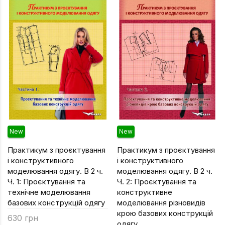
Підручники
Право
Програмуван
Психологія
Радіофізика
Соціологія
Управління д
Фізика
New
New
Філологія
Практикум з проєктування
Практикум з проєктування
і конструктивного
і конструктивного
Філософія
моделювання одягу. В 2 ч.
моделювання одягу. В 2 ч.
Ч. 1: Проєктування та
Ч. 2: Проєктування та
Хімія
технічне моделювання
конструктивне
Художня літе
базових конструкцій одягу
моделювання різновидів
крою базових конструкцій
630 грн
Музично-сцен
одягу