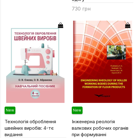
Техніка та ін
730 грн
Дизайн
Сільське гос
Інші книги
New
New
Технологія оброблення
Інженерна реологія
швейних виробів: 4-тє
валкових робочих органів
видання
при формуванні