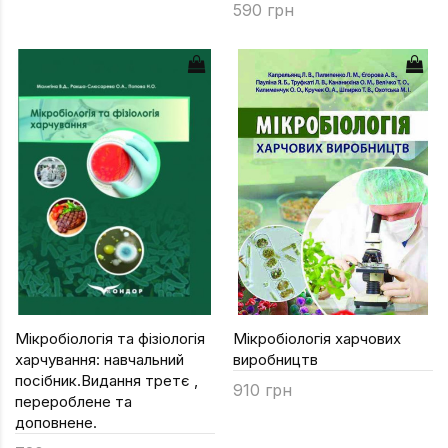
590 грн
Мікробіологія та фізіологія
Мікробіологія харчових
харчування: навчальний
виробництв
посібник.Видання третє ,
910 грн
перероблене та
доповнене.