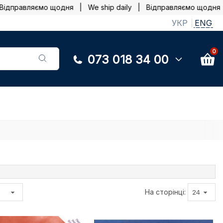
равляємо щодня | We ship daily |
Відправляємо щодня | We
УКР
ENG
0
073 018 34 00
На сторінці: