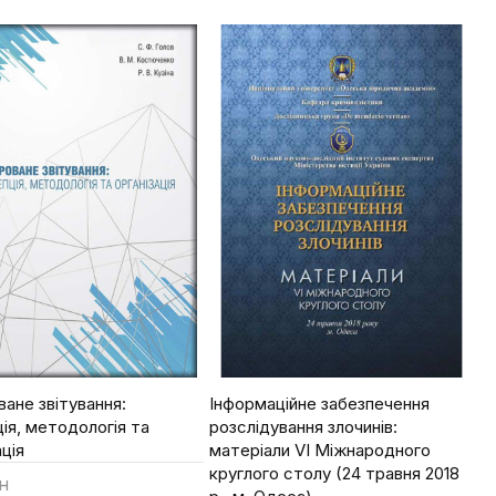
ти
Купити
ване звітування:
Інформаційне забезпечення
ія, методологія та
розслідування злочинів:
ація
матеріали VI Міжнародного
круглого столу (24 травня 2018
н