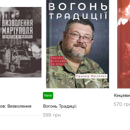
Кінцеви
New
570 гр
ов: Визволення
Вогонь Традиції
Купи
599 грн
Купити