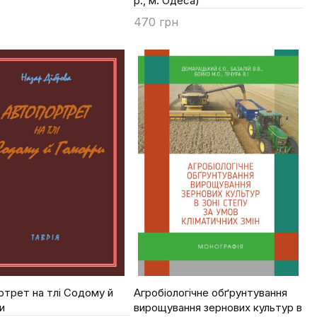
р., м. Одеса)
ти
470 грн
Купити
трет на тлі Содому й
Агробіологічне обґрунтування
и
вирощування зернових культур в