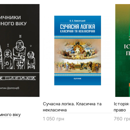
Сучасна логіка. Класична та
Історія
некласична
право
много віку
1 050 грн
760 гр
Купити
Купи