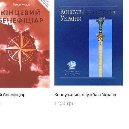
й бенефіціар
Консульська служба в Україні
н
1 150 грн
ти
Купити