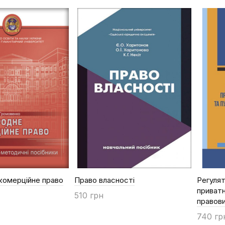
комерційне право
Право власності
Регулят
приватн
510 грн
правови
Купити
740 гр