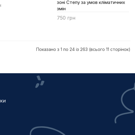
зоні Степу за умов кліматичних
н
змін
ти
750 грн
Купити
Показано з 1 по 24 із 263 (всього 11 сторінок)
жки