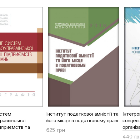
Купи
истем
Інститут податкової амністії та
Інтегро
равлінської
його місце в податковому праві
концепц
ідприємств та
організ
625 грн
440 гр
Купити