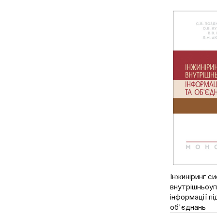
Туризм
Бурлака В.В.
Українська література
Бусол О.Ю.
Управління документацією
Бухтіярова І.Г.
Філософія
Бучацький Л.П.
Філософія та психологія права
Буяджи Г.В.
Фінанси та страхування
Бєлов Д.М.
Фінансове право
Бєлєхова Л.І.
Харчова промисловість
Білецька Г.А.
Художня література
Білецький А.В.
Цивільне право та процес
Білик Б.
В.А.Широков та ін.
В.Л.Федоренка
В.Репало
Інжиніринг с
внутрішньоуп
В.С.Куйбіди
інформації п
Вавіліна С.Г.
об'єднань
Валерій Марчак