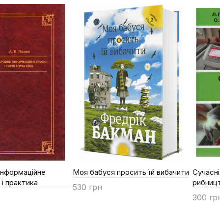
інформаційне
Моя бабуся просить їй вибачити
Сучасні
 і практика
рибницт
530 грн
300 гр
Купити
Купи