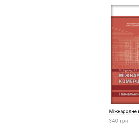
Купити
Міжнародні відносини
Бисага Ю.М.
Міжнародні економічні відносини
Бисага Ю.Ю.
Нон-фікшн
Бобров М.М.
Нотаріальне право
Боголюбов В.М.
Облік та аудит
Бойко І.В.
Поезія
Бойко В.П.
Політологія
Бойко М.О.
Права людини
Бондар Ю.В.
Право
Бондарчук С.М.
Судова практика
Бориславська О.М.
Сучасна українська література
Борисов В.І.
Сімейне право
Борисова Ольга
Міжнародне 
Тваринництво
Бориченко К.В.
340 грн
Теорія держави та права
Булгакова Н.В.
Купити
Трудове право
Бурдоносова М.А.