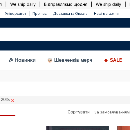
e ship daily |
Відправляємо щодня | We ship daily |
Відп
Університет
Про нас
Доставка та Оплата
Наші магазини
🎉 Новинки
Шевченків мерч
🔥 SALE
: 2018
Сортувати: