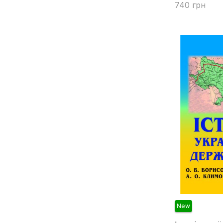
740 грн
Валуйська М.Ю.
Купити
Ваніна Н.М.
Васильєва В.А.
Ващук О.П.
Венедіктов В.С.
Верезомська І.Г.
Вереша Р.В.
Верига Ю.А.
Вечерова Є.М.
Виноградча Д.В.
Войцицький А.П.
Войцицький М.А.
Волкова С.В.
Вірченко В.В.
New
Гапонюк О.І.