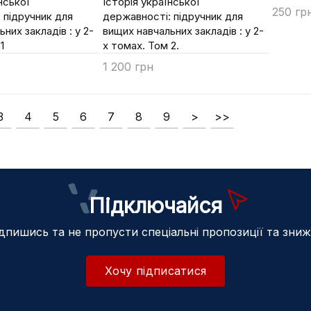
нської
Історія української
250 гр
 підручник для
державності: підручник для
них закладів : у 2-
вищих навчальних закладів : у 2-
Купи
1
х томах. Том 2.
1 200 грн
Купити
3
4
5
6
7
8
9
>
>>
Підключайся
дпишись та не пропусти спеціальні пропозиції та зни
Хочу підписатися