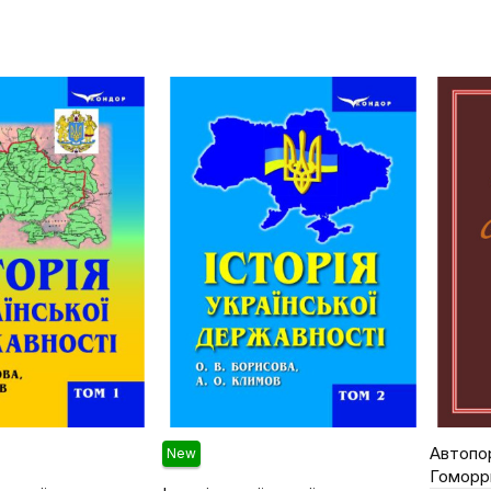
Купи
Автопор
New
Гоморр