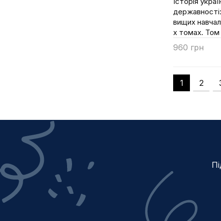
Історія украї
Глуханчук О.В.
державності:
вищих навчаль
Голов С.Ф.
х томах. Том 
Головкін Б.М.
960 грн
Голубнича Л.О.
Купити
Гоменюк С.І.
Гончаров А.В.
1
2
Горбатенко М.
Горбунов О.
Гордєєва А.Й.
Грановська В.Г.
Гречка Михайло
Пі
Григорюк І.П.
Гриценко І.В.
Грицюк О.Ю.
Гришко О.М.