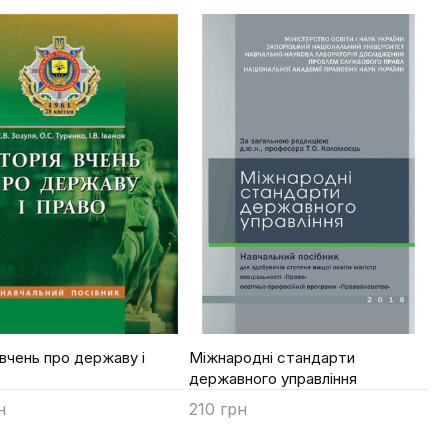
Купити
 вчень про державу і
Міжнародні стандарти
державного управління
н
210 грн
ти
Купити