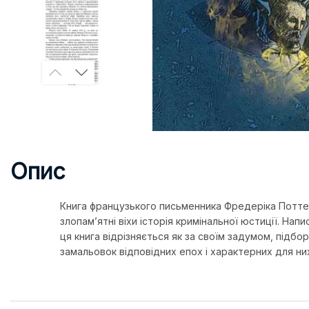
Опис
Книга французького письменника Фредеріка Поттеш
злопам’ятні віхи історія кримінальної юстиції. На
ця книга відрізняється як за своїм задумом, підбо
замальовок відповідних епох і характерних для них