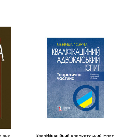
є вид.
Кваліфікаційний адвокатський іспит.