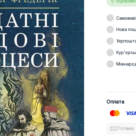
Відправк
Самовиві
Нова пошт
Укрпошт
Кур'єрсь
Міжнаро
Оплата
Готівка