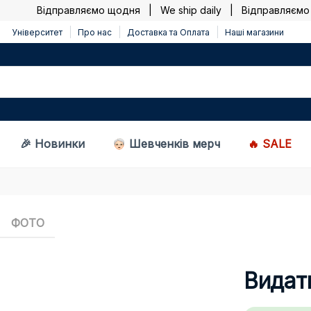
Відправляємо щодня | We ship daily |
Відправляємо що
Університет
Про нас
Доставка та Оплата
Наші магазини
🎉 Новинки
Шевченків мерч
🔥 SALE
ФОТО
Видат