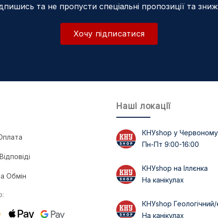
дпишись та не пропусти спеціальні пропозиції та зни
Хочу підписатися
Наші локації
КНУshop у Червоному
Оплата
Пн-Пт 9:00-16:00
Відповіді
КНУshop на Іллєнка
а Обмін
На канікулах
:
КНУshop Геологічний/
На канікулах