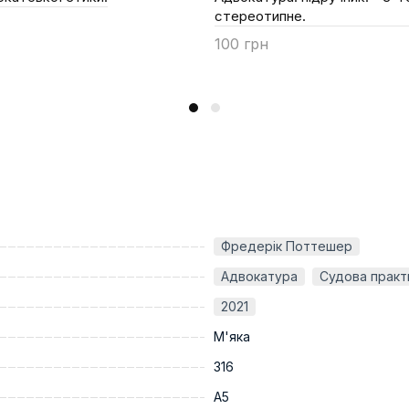
стереотипне.
100 грн
Купити
Фредерік Поттешер
Адвокатура
Судова практ
2021
М'яка
316
A5