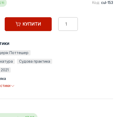
сті
Код:
cul-153
КУПИТИ
тики
ерік Поттешер
катура
Судова практика
2021
яка
истики