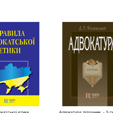
окатської етики.
Адвокатура: підручник. - 3-т