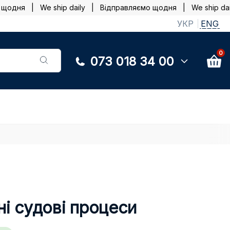
дня | We ship daily |
Відправляємо щодня | We ship daily
УКР
ENG
0
073 018 34 00
ні судові процеси