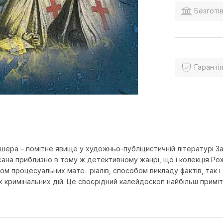
Безготів
Гарантія
ера – помітне явище у художньо-публіцистичній літературі З
писана приблизно в тому ж детективному жанрі, що і колекція Р
ром процесуальних мате- ріалів, способом викладу фактів, так і
 кримінальних дій. Це своєрідний калейдоскоп найбільш примітни