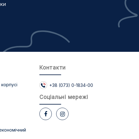
жки
Контакти
 корпусі
+38 (073) 0-1834-00
Соцiальнi мережi
економічний