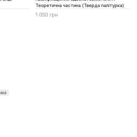
Теоретична частина (Тверда палітурка)
1 050 грн
Купити
ика