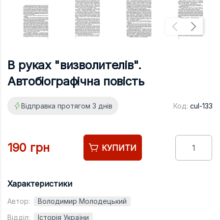
Підручники
Право
Програмуван
Психологія
В руках "визволителів".
Радіофізика
Автобіографічна повість
Соціологія
Відправка протягом 3 днів
Код:
cul-133
Управління д
Фізика
Філологія
190 грн
КУПИТИ
Філософія
Хімія
Характеристики
Художня літе
Автор:
Володимир Молодецький
Музично-сцен
Відділ:
Історія України