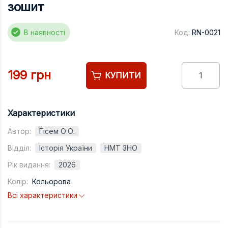
Підручники
зошит
Право
В наявності
Код:
RN-0021
Програмуван
Психологія
199 грн
КУПИТИ
Радіофізика
Соціологія
Характеристики
Управління д
Автор:
Гісем О.О.
Фізика
Відділ:
Історія України
НМТ ЗНО
Філологія
Рік видання:
2026
Філософія
Колір:
Кольорова
Хімія
Всі характеристики
Художня літе
Музично-сцен