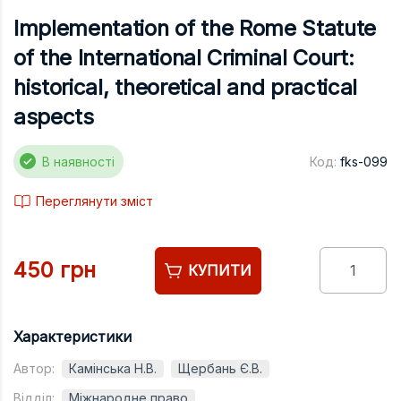
Підручники
Іmplementation of the Rome Statute
Право
of the International Criminal Court:
Програмуван
historical, theoretical and practical
Психологія
aspects
Радіофізика
В наявності
Код:
fks-099
Соціологія
Управління д
Переглянути зміст
Фізика
Філологія
450 грн
КУПИТИ
Філософія
Хімія
Характеристики
Художня літе
Автор:
Камінська Н.В.
Щербань Є.В.
Музично-сцен
Відділ:
Міжнародне право