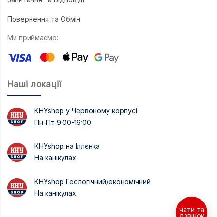
Повернення та Обмін
Ми приймаємо:
Наші локації
КНУshop у Червоному корпусі
Пн-Пт 9:00-16:00
КНУshop на Іллєнка
На канікулах
КНУshop Геологічний/економічний
На канікулах
чати та
дзвінок