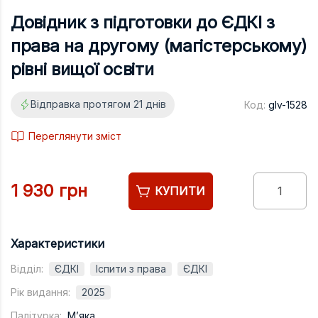
Підручники
Довідник з підготовки до ЄДКІ з
Право
права на другому (магістерському)
Програмуван
рівні вищої освіти
Психологія
Відправка протягом 21 днів
Код:
glv-1528
Радіофізика
Соціологія
Переглянути зміст
Управління д
Фізика
1 930 грн
КУПИТИ
Філологія
Філософія
Характеристики
Хімія
Відділ:
ЄДКІ
Іспити з права
ЄДКІ
Художня літе
Рік видання:
2025
Музично-сцен
Палітурка:
М’яка