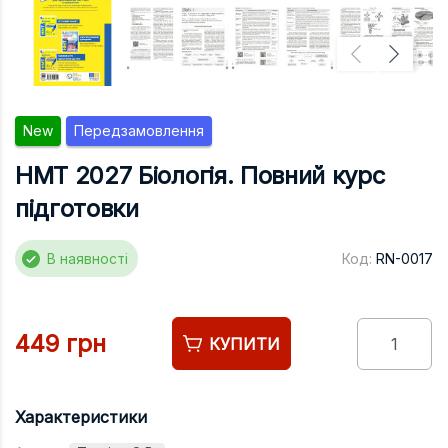
Підручники
Право
Програмуван
Психологія
New
Передзамовлення
Радіофізика
НМТ 2027 Біологія. Повний курс
Соціологія
підготовки
Управління д
Фізика
В наявності
Код:
RN-0017
Філологія
Філософія
449 грн
КУПИТИ
Хімія
Художня літе
Характеристики
Музично-сцен