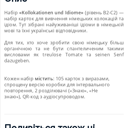
Набір
«
Kollokationen und Idiome
»
(рівень В2-С2) —
набір карток для вивчення німецьких колокацій та
ідіом. Тут зібрані найуживаніші ідіоми в німецькій
мові та їхні українські відповідники.
Для тих, хто хоче зробити свою німецьку більш
органічною та не бути спантеличеним такими
висловами як treulose Tomate та seinen Senf
dazugeben.
Кожен набір
містить
: 105 карток з виразами,
спрощену версію коробки для інтервального
повторення, 2 розділювачі («Знаю», «Не
знаю»),
QR-код з аудіосупроводом.