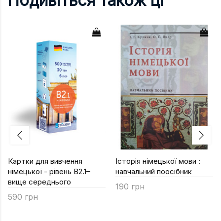
Подивіться також ці
Картки для вивчення
Історія німецької мови :
німецької - рівень B2.1–
навчальний поосібник
вище середнього
190 грн
590 грн