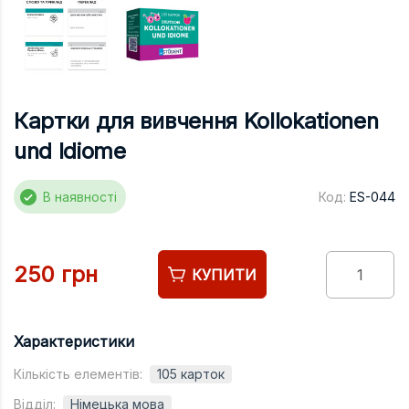
Підручники
Право
Програмуван
Психологія
Картки для вивчення Kollokationen
Радіофізика
und Idiome
Соціологія
В наявності
Код:
ES-044
Управління д
Фізика
Філологія
250 грн
КУПИТИ
Філософія
Хімія
Характеристики
Художня літе
Кількість елементів:
105 карток
Музично-сцен
Відділ:
Німецька мова