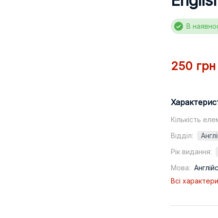
Englis
В наявно
250 грн
Характерис
Кількість еле
Відділ:
Англ
Рік видання:
Мова:
Англій
Всі характер