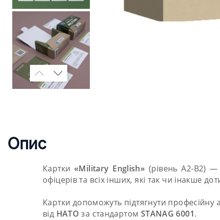
Опис
Картки
«Military English»
(рівень А2-В2) —
офіцерів та всіх інших, які так чи інакше до
Картки допоможуть підтягнути професійну а
від
НАТО
за стандартом
STANAG 6001
.