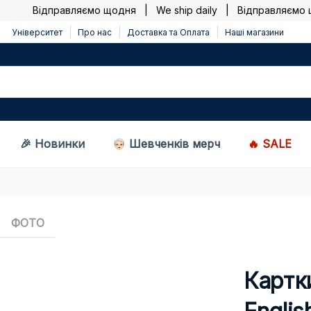
Відправляємо щодня | We ship daily |
Відправляємо що
Університет
Про нас
Доставка та Оплата
Наші магазини
🎉 Новинки
Шевченків мерч
🔥 SALE
ФОТО
Картки