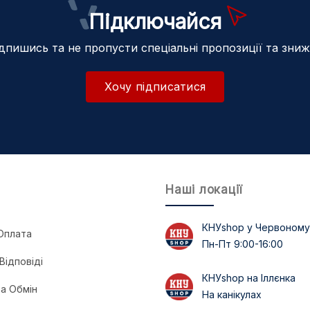
Підключайся
дпишись та не пропусти спеціальні пропозиції та зни
Хочу підписатися
Наші локації
КНУshop у Червоному
Оплата
Пн-Пт 9:00-16:00
Відповіді
КНУshop на Іллєнка
а Обмін
На канікулах