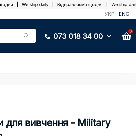
дня | We ship daily |
Відправляємо щодня | We ship daily
УКР
ENG
0
073 018 34 00
 для вивчення - Military