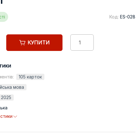
h
сті
Код:
ES-028
КУПИТИ
тики
ментів:
105 карток
ійська мова
2025
ська
истики