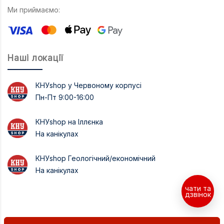
Ми приймаємо:
Наші локації
КНУshop у Червоному корпусі
Пн-Пт 9:00-16:00
КНУshop на Іллєнка
На канікулах
КНУshop Геологічний/економічний
На канікулах
чати та
дзвінок