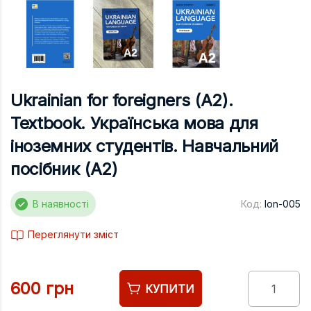
Підручники
Право
Програмуван
Психологія
Ukrainian for foreigners (A2).
Радіофізика
Textbook. Українська мова для
Соціологія
іноземних студентів. Навчальний
Управління д
посібник (A2)
Фізика
В наявності
Код:
lon-005
Філологія
Філософія
Переглянути зміст
Хімія
Художня літе
600 грн
КУПИТИ
Музично-сцен