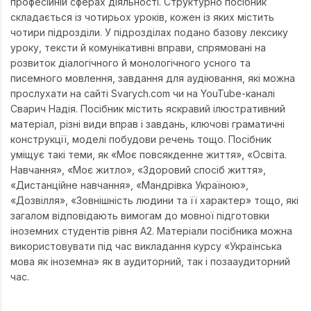
професійній сферах діяльності. Структурно посібник
складається із чотирьох уроків, кожен із яких містить
чотири підрозділи. У підрозділах подано базову лексику
уроку, тексти й комунікативні вправи, спрямовані на
розвиток діалогічного й монологічного усного та
писемного мовлення, завдання для аудіювання, які можна
прослухати на сайті Svarych.com чи на YouTube-каналі
Сварич Надія. Посібник містить яскравий ілюстративний
матеріал, різні види вправ і завдань, ключові граматичні
конструкції, моделі побудови речень тощо. Посібник
уміщує такі теми, як «Моє повсякденне життя», «Освіта.
Навчання», «Моє житло», «Здоровий спосіб життя»,
«Дистанційне навчання», «Мандрівка Україною»,
«Дозвілля», «Зовнішність людини та її характер» тощо, які
загалом відповідають вимогам до мовної підготовки
іноземних студентів рівня А2. Матеріали посібника можна
використовувати під час викладання курсу «Українська
мова як іноземна» як в аудиторний, так і позааудиторний
час.