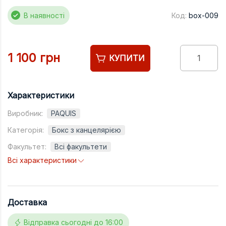
Підручники
В наявності
Код:
box-009
Право
Програмуван
1 100 грн
КУПИТИ
Психологія
Радіофізика
Соціологія
Характеристики
Управління д
Виробник:
PAQUIS
Категорія:
Бокс з канцелярією
Фізика
Факультет:
Всі факультети
Філологія
Всі характеристики
Філософія
Хімія
Доставка
Художня літе
Музично-сцен
Відправка сьогодні до 16:00