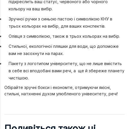
підкреслить ваш статус, червоного або чорного
кольору на ваш вибір.
Зручної ручки з синьою пастою і символікою КНУ в
трьох кольорах на вибір, для ваших конспектів.
Олівця з символікою, також в трьох кольорах на вибір.
Стильної, екологічної пляшки для води, що допоможе
вам не засохнути на парах.
Пакету з логотипом університету, що не лише вмістить
в себе всі вподобані вами речі, а ще й збереже планету
чистішою.
Обірайте зручні бокси і економте, отримуючи якісні,
стильні, натхненні духом улюбленого унівеситету, речі!
Подивіться також ці