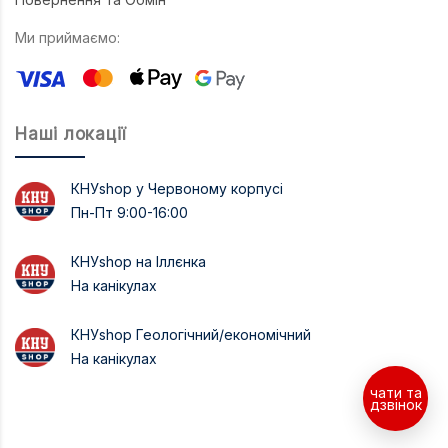
Ми приймаємо:
Наші локації
КНУshop у Червоному корпусі
Пн-Пт 9:00-16:00
КНУshop на Іллєнка
На канікулах
КНУshop Геологічний/економічний
На канікулах
чати та
дзвінок