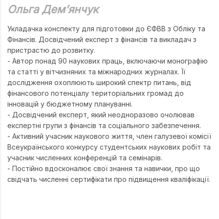
Ольга Демʼянчук
Укладачка конспекту для підготовки до ЄФВВ з Обліку та
Фінансів. Досвідчений експерт з фінансів та викладач з
пристрастю до розвитку.
- Автор понад 90 наукових праць, включаючи монографію
та статті у вітчизняних та міжнародних журналах. Її
дослідження охоплюють широкий спектр питань, від
фінансового потенціалу територіальних громад до
інновацій у бюджетному плануванні.
- Досвідчений експерт, який неодноразово очолював
експертні групи з фінансів та соціального забезпечення.
- Активний учасник наукового життя, член галузевої комісії
Всеукраїнського конкурсу студентських наукових робіт та
учасник численних конференцій та семінарів.
- Постійно вдосконалює свої знання та навички, про що
свідчать численні сертифікати про підвищення кваліфікації.