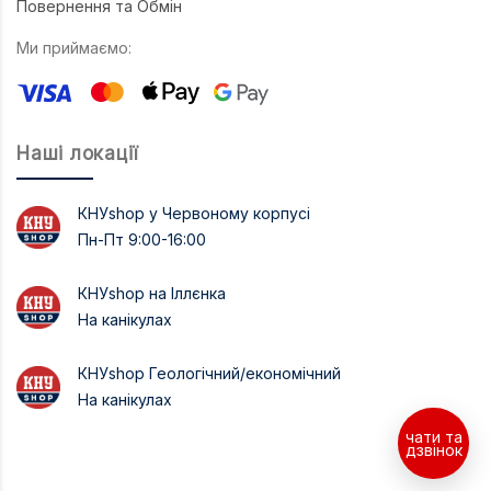
Повернення та Обмін
Ми приймаємо:
Наші локації
КНУshop у Червоному корпусі
Пн-Пт 9:00-16:00
КНУshop на Іллєнка
На канікулах
КНУshop Геологічний/економічний
На канікулах
чати та
дзвінок