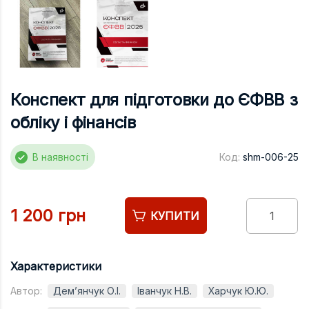
Підручники
Право
Програмуван
Психологія
Конспект для підготовки до ЄФВВ з
Радіофізика
обліку і фінансів
Соціологія
Управління д
В наявності
Код:
shm-006-25
Фізика
Філологія
1 200 грн
КУПИТИ
Філософія
Хімія
Характеристики
Художня літе
Автор:
Дем’янчук О.І.
Іванчук Н.В.
Харчук Ю.Ю.
Музично-сцен