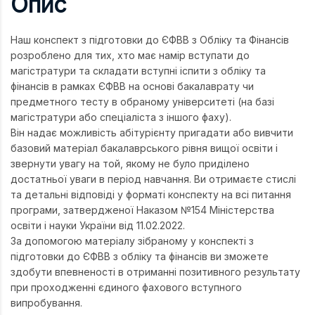
Опис
Наш конспект з підготовки до ЄФВВ з Обліку та Фінансів
розроблено для тих, хто має намір вступати до
магістратури та складати вступні іспити з обліку та
фінансів в рамках ЄФВВ на основі бакалаврату чи
предметного тесту в обраному університеті (на базі
магістратури або спеціаліста з іншого фаху).
Він надає можливість абітурієнту пригадати або вивчити
базовий матеріал бакалаврського рівня вищої освіти і
звернути увагу на той, якому не було приділено
достатньої уваги в період навчання. Ви отримаєте стислі
та детальні відповіді у форматі конспекту на всі питання
програми, затвердженої Наказом №154 Міністерства
освіти і науки України від 11.02.2022.
За допомогою матеріалу зібраному у конспекті з
підготовки до ЄФВВ з обліку та фінансів ви зможете
здобути впевненості в отриманні позитивного результату
при проходженні єдиного фахового вступного
випробування.