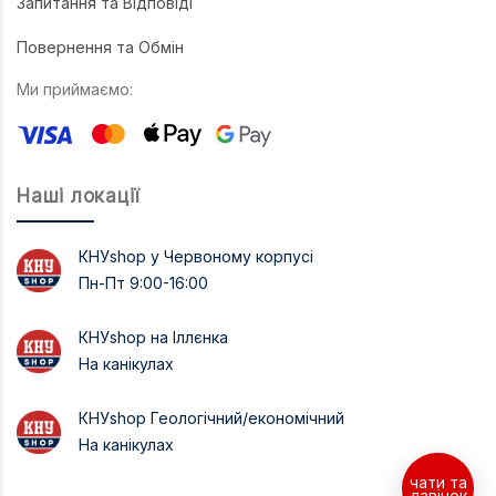
Запитання та Відповіді
Повернення та Обмін
Ми приймаємо:
Наші локації
КНУshop у Червоному корпусі
Пн-Пт 9:00-16:00
КНУshop на Іллєнка
На канікулах
КНУshop Геологічний/економічний
На канікулах
чати та
дзвінок