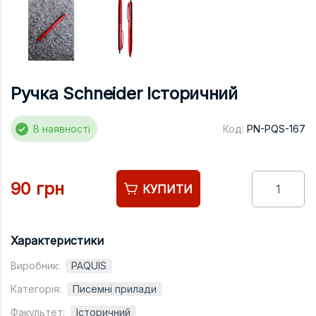
Підручники
Право
Програмуван
Психологія
Ручка Schneider Історичний
Радіофізика
В наявності
Код:
PN-PQS-167
Соціологія
Управління д
Фізика
90 грн
КУПИТИ
Філологія
Філософія
Характеристики
Хімія
Виробник:
PAQUIS
Художня літе
Категорія:
Писемні прилади
Музично-сцен
Факультет:
Історичний