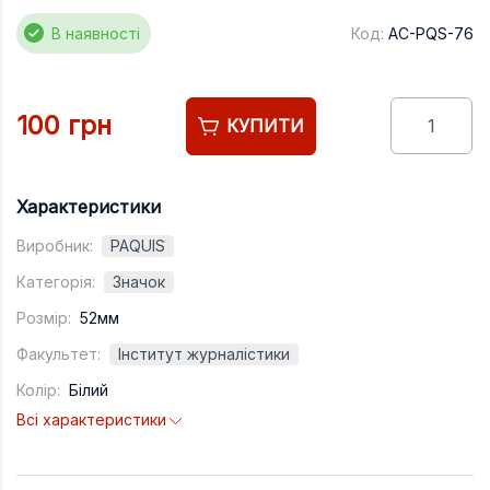
Підручники
В наявності
Код:
AC-PQS-76
Право
Програмуван
100 грн
КУПИТИ
Психологія
Радіофізика
Соціологія
Характеристики
Управління д
Виробник:
PAQUIS
Категорія:
Значок
Фізика
Розмір:
52мм
Філологія
Факультет:
Інститут журналістики
Філософія
Колір:
Білий
Хімія
Всі характеристики
Художня літе
Музично-сцен