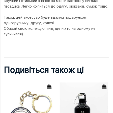
Зручний і стильний значок на міцній застібці у вигляді
гвоздика. Легко кріпиться до одягу, рюкзаків, сумок тощо.
Також цей аксесуар буде вдалим подарунком
одногрупнику, другу, колезі.
Обирай свою колекцію пінів, ще ніхто на одному не
зупинився)
Подивіться також ці