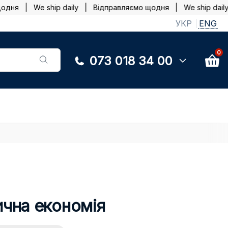
ня | We ship daily |
Відправляємо щодня | We ship daily 
УКР
ENG
0
073 018 34 00
ична економія