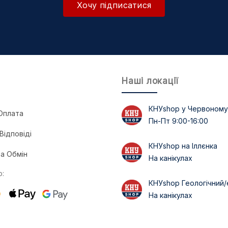
Хочу підписатися
Наші локації
КНУshop у Червоному
Оплата
Пн-Пт 9:00-16:00
Відповіді
КНУshop на Іллєнка
а Обмін
На канікулах
:
КНУshop Геологічний/
На канікулах