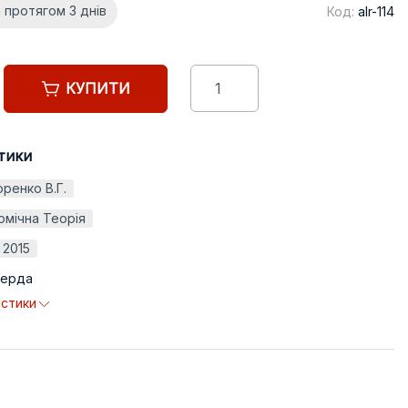
 протягом 3 днів
Код:
alr-114
КУПИТИ
тики
ренко В.Г.
омічна Теорія
2015
верда
истики