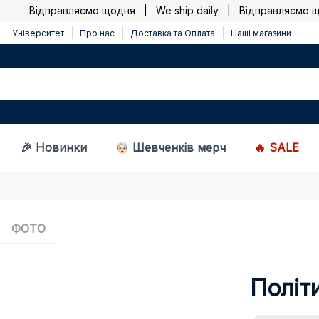
Відправляємо щодня | We ship daily |
Відправляємо щод
Університет
Про нас
Доставка та Оплата
Наші магазини
🎉 Новинки
Шевченків мерч
🔥 SALE
ФОТО
Політ