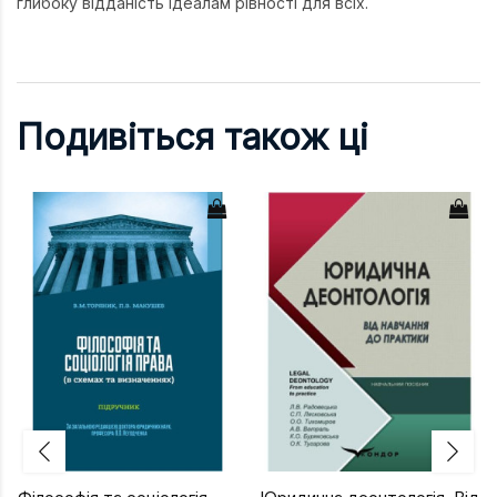
глибоку відданість ідеалам рівності для всіх.
Подивіться також ці