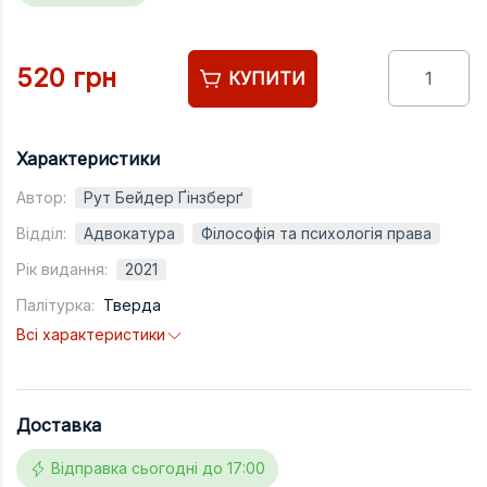
Підручники
Право
520 грн
КУПИТИ
Програмуван
Психологія
Характеристики
Радіофізика
Автор:
Рут Бейдер Ґінзберґ
Соціологія
Відділ:
Адвокатура
Філософія та психологія права
Управління д
Рік видання:
2021
Фізика
Палітурка:
Тверда
Філологія
Всі характеристики
Філософія
Хімія
Доставка
Художня літе
Відправка сьогодні до 17:00
Музично-сцен