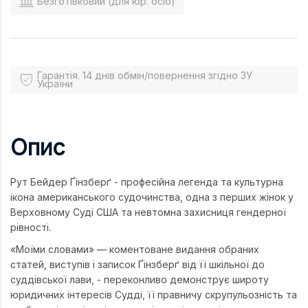
Безготівковий (для юр. осіб)
Гарантія. 14 днів обмін/повернення згідно ЗУ
України
Опис
Рут Бейдер Ґінзберґ - професійна легенда та культурна
ікона американського судочинства, одна з перших жінок у
Верховному Суді США та невтомна захисниця гендерної
рівності.
«Моїми словами» — коментоване видання обраних
статей, виступів і записок Ґінзберґ від її шкільної до
суддівської лави, - переконливо демонструє широту
юридичних інтересів Судді, її правничу скрупульозність та