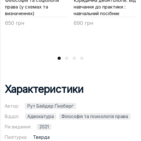
Філософія та соціологія
Юридична деонтологія. Від
права (у схемах та
навчання до практики :
визначеннях)
навчальний посібник
650 грн
690 грн
Характеристики
Автор:
Рут Бейдер Ґінзберґ
Відділ:
Адвокатура
Філософія та психологія права
Рік видання:
2021
Палітурка:
Тверда