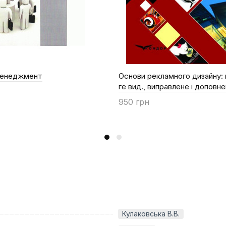
менеджмент
Основи рекламного дизайну: п
ге вид., виправлене і доповне
950 грн
Купити
Кулаковська В.В.