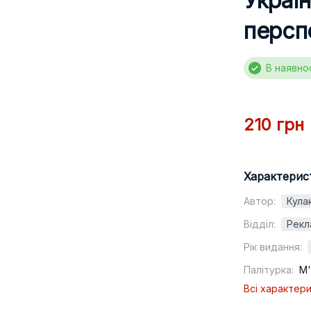
Україн
персп
В наявно
210 грн
Характерис
Автор:
Кула
Відділ:
Рекл
Рік видання:
Палітурка:
М'
Всі характер