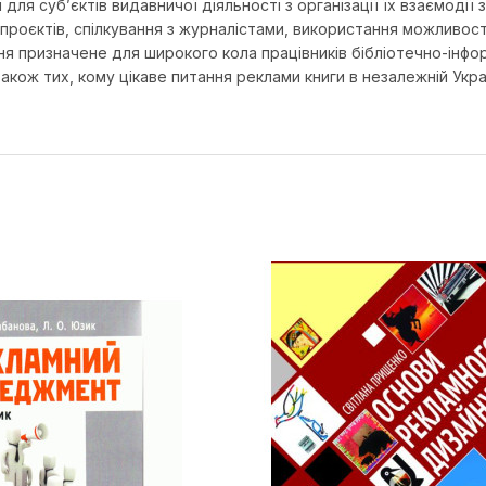
для суб’єктів видавничої діяльності з організації їх взаємодії
 проєктів, спілкування з журналістами, використання можливост
ння призначене для широкого кола працівників бібліотечно-інфор
 також тих, кому цікаве питання реклами книги в незалежній Укра