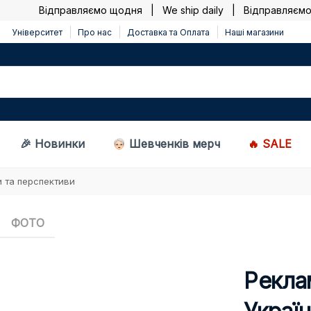
Відправляємо щодня | We ship daily |
Відправляємо що
Університет
Про нас
Доставка та Оплата
Наші магазини
🎉 Новинки
Шевченків мерч
🔥 SALE
и та перспективи
ФОТО
Рекла