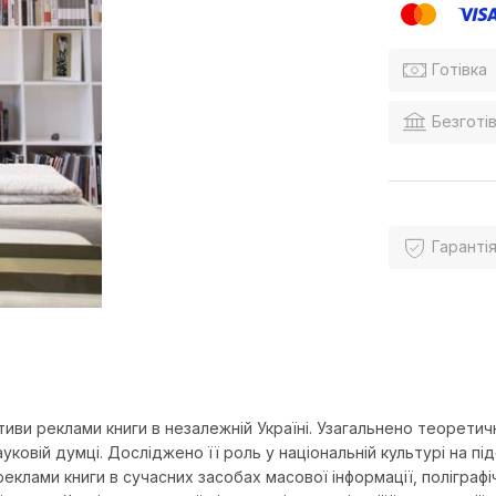
Готівка
Безготів
Гарантія
ктиви реклами книги в незалежній Україні. Узагальнено теорет
науковій думці. Досліджено її роль у національній культурі на п
клами книги в сучасних засобах масової інформації, поліграфічн