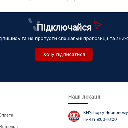
Підключайся
дпишись та не пропусти спеціальні пропозиції та зни
Хочу підписатися
Наші локації
КНУshop у Червоному
Оплата
Пн-Пт 9:00-16:00
Відповіді