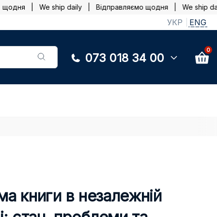
дня | We ship daily |
Відправляємо щодня | We ship dail
УКР
ENG
0
073 018 34 00
ма книги в незалежній