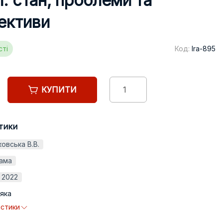
і: стан, проблеми та
ективи
сті
Код:
lra-895
КУПИТИ
тики
ковська В.В.
ама
2022
яка
истики