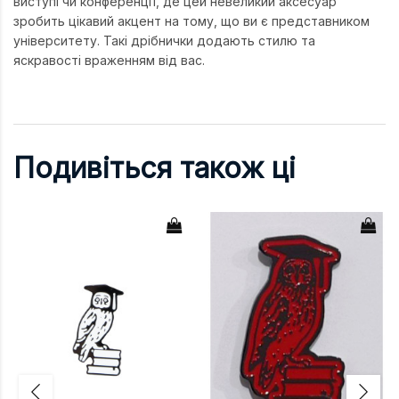
виступі чи конференції, де цей невеликий аксесуар
зробить цікавий акцент на тому, що ви є представником
університету. Такі дрібнички додають стилю та
яскравості враженням від вас.
Подивіться також ці