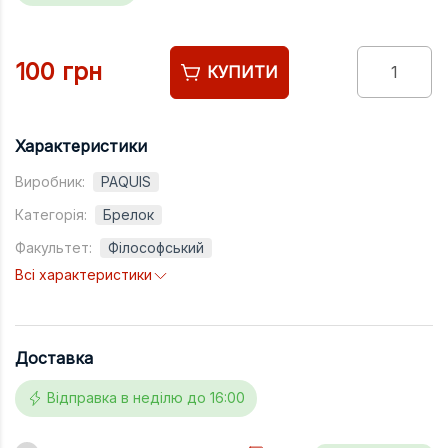
Підручники
Право
100 грн
КУПИТИ
Програмуван
Психологія
Характеристики
Радіофізика
Виробник:
PAQUIS
Соціологія
Категорія:
Брелок
Управління д
Факультет:
Філософський
Фізика
Всі характеристики
Філологія
Філософія
Доставка
Хімія
Відправка в неділю до 16:00
Художня літе
Музично-сцен