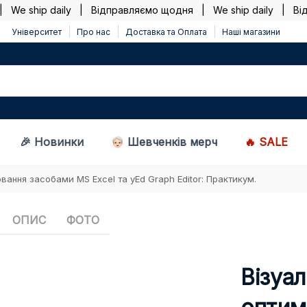
 ship daily |
Відправляємо щодня | We ship daily |
Відпр
Університет
Про нас
Доставка та Оплата
Наші магазини
🎉 Новинки
Шевченків мерч
🔥 SALE
вання засобами MS Excel та yEd Graph Editor: Практикум.
ОПИС
ФОТО
Візуа