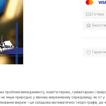
Готівка
Безготів
Гарантія
х проблем менеджменту, комп'ютерних, гуманітарних і природн
не лише природно у явному мережевому середовищі, як от у буд
вання мереж – це складова математичної теорії графів, де «