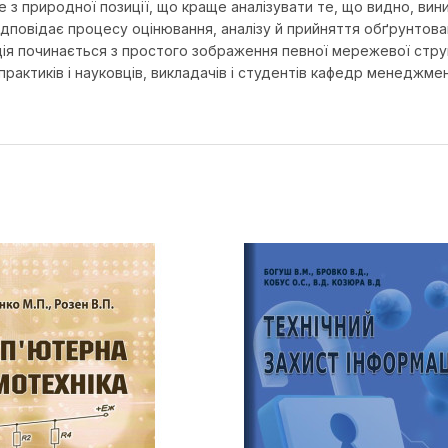
 з природної позиції, що краще аналізувати те, що видно, вини
ідповідає процесу оцінювання, аналізу й прийняття обґрунтова
ція починається з простого зображення певної мережевої струк
 практиків і науковців, викладачів і студентів кафедр менеджм