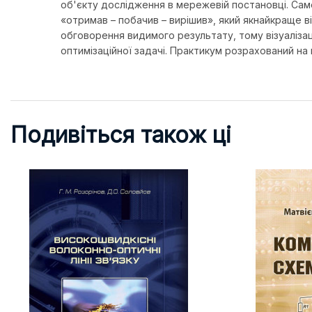
об'єкту дослідження в мережевій постановці. Саме
«отримав – побачив – вирішив», який якнайкраще в
обговорення видимого результату, тому візуаліза
оптимізаційної задачі. Практикум розрахований на
Подивіться також ці