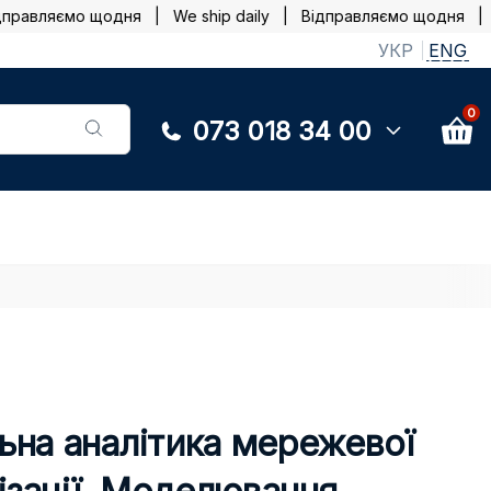
авляємо щодня | We ship daily |
Відправляємо щодня | We 
УКР
ENG
0
073 018 34 00
льна аналітика мережевої