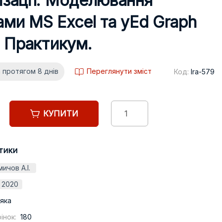
ізації. Моделювання
ами MS Excel та yEd Graph
: Практикум.
 протягом 8 днів
Переглянути зміст
Код:
lra-579
КУПИТИ
тики
мичов А.І.
2020
яка
інок:
180