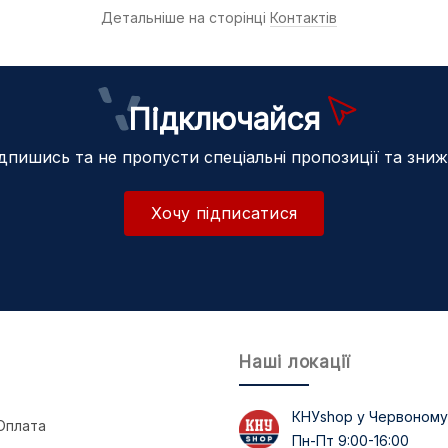
Детальніше на сторінці
Контактів
Підключайся
дпишись та не пропусти спеціальні пропозиції та зни
Хочу підписатися
Наші локації
КНУshop у Червоному
Оплата
Пн-Пт 9:00-16:00