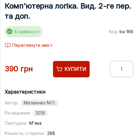
Підручники
Комп'ютерна логіка. Вид. 2-ге пер.
Право
та доп.
Програмуван
В наявності
Код:
lra-166
Психологія
Переглянути зміст
Радіофізика
Соціологія
390 грн
Управління д
КУПИТИ
Фізика
Філологія
Характеристики
Філософія
Автор:
Матвієнко М.П.
Рік видання:
2019
Хімія
Палітурка:
М'яка
Художня літе
Кількість сторінок:
288
Музично-сцен