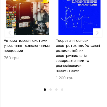
Автоматизовані системи
Теоретичні основи
управління технологічними
електротехніки. Усталені
процесами
режими лінійних
електричних кіл із
760 грн
зосередженими та
розподіленими
параметрами
1 200 грн