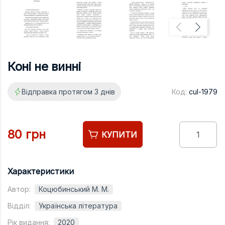
Підручники
Право
Програмуван
Психологія
Коні не винні
Радіофізика
Відправка протягом 3 днів
Код:
cul-1979
Соціологія
Управління д
Фізика
80 грн
КУПИТИ
Філологія
Філософія
Характеристики
Хімія
Автор:
Коцюбинський М. М.
Художня літе
Відділ:
Українська література
Музично-сцен
Рік видання:
2020