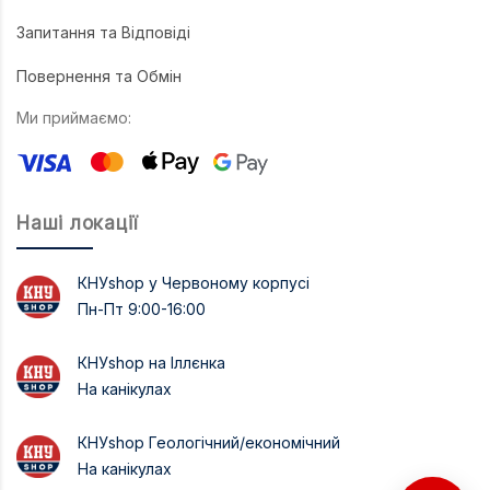
Запитання та Відповіді
Повернення та Обмін
Ми приймаємо:
Наші локації
КНУshop у Червоному корпусі
Пн-Пт 9:00-16:00
КНУshop на Іллєнка
На канікулах
КНУshop Геологічний/економічний
На канікулах