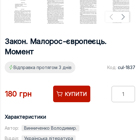
Підручники
Право
Програмуван
Психологія
Закон. Малорос-європеєць.
Радіофізика
Момент
Соціологія
Відправка протягом 3 днів
Код:
cul-1837
Управління д
Фізика
Філологія
180 грн
КУПИТИ
Філософія
Хімія
Характеристики
Художня літе
Автор:
Винниченко Володимир.
Музично-сцен
Відділ:
Українська література