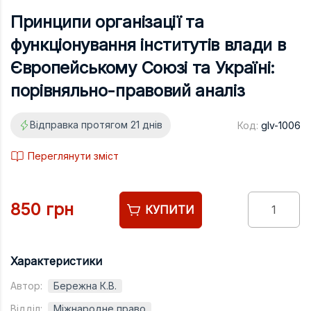
Підручники
Принципи організації та
Право
функціонування інститутів влади в
Програмуван
Європейському Союзі та Україні:
Психологія
порівняльно-правовий аналіз
Радіофізика
Відправка протягом 21 днів
Код:
glv-1006
Соціологія
Управління д
Переглянути зміст
Фізика
Філологія
850 грн
КУПИТИ
Філософія
Хімія
Характеристики
Художня літе
Автор:
Бережна К.В.
Музично-сцен
Відділ:
Міжнародне право