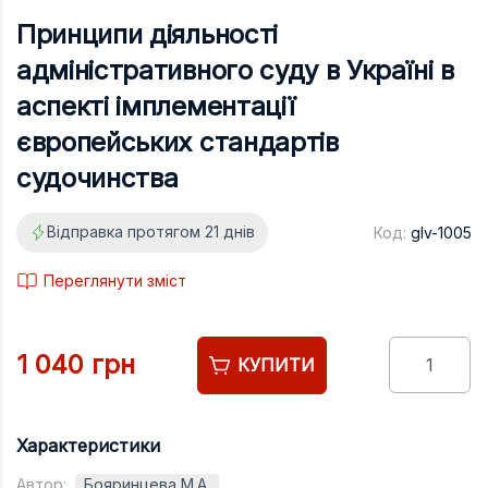
Підручники
Принципи діяльності
Право
адміністративного суду в Україні в
Програмуван
аспекті імплементації
Психологія
європейських стандартів
Радіофізика
судочинства
Соціологія
Відправка протягом 21 днів
Код:
glv-1005
Управління д
Переглянути зміст
Фізика
Філологія
1 040 грн
Філософія
КУПИТИ
Хімія
Художня літе
Характеристики
Музично-сцен
Автор:
Бояринцева М.А.