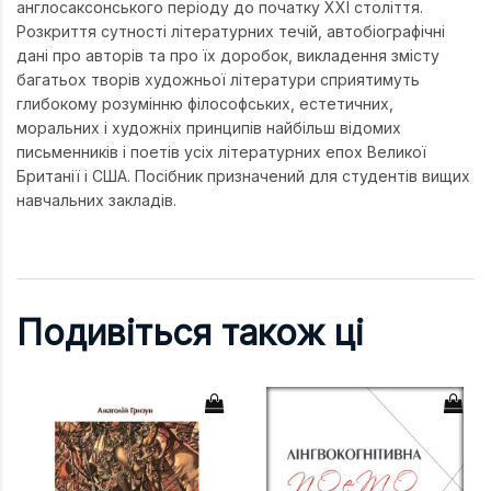
англосаксонського періоду до початку ХХІ століття.
Розкриття сутності літературних течій, автобіографічні
дані про авторів та про їх доробок, викладення змісту
багатьох творів художньої літератури сприятимуть
глибокому розумінню філософських, естетичних,
моральних і художніх принципів найбільш відомих
письменників і поетів усіх літературних епох Великої
Британії і США. Посібник призначений для студентів вищих
навчальних закладів.
Подивіться також ці