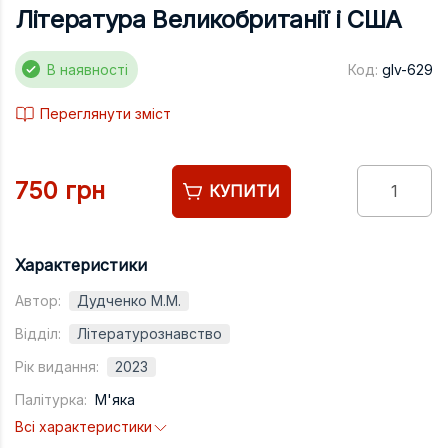
Підручники
Література Великобританії і США
Право
В наявності
Код:
glv-629
Програмуван
Переглянути зміст
Психологія
Радіофізика
750 грн
Соціологія
КУПИТИ
Управління д
Фізика
Характеристики
Філологія
Автор:
Дудченко М.М.
Філософія
Відділ:
Літературознавство
Рік видання:
2023
Хімія
Палітурка:
М'яка
Художня літе
Всі характеристики
Музично-сцен