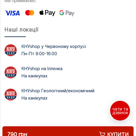
Ми приймаємо:
Наші локації
КНУshop у Червоному корпусі
Пн-Пт 9:00-16:00
КНУshop на Іллєнка
На канікулах
КНУshop Геологічний/економічний
На канікулах
чати та
дзвінок
790 грн
КУПИТИ