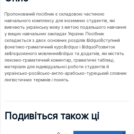
Пропонований посібник є складовою частиною
навчального комплексу для іноземних студентів, які
вивчають українську мову з метою подальшого навчання
у вищих навчальних закладах України. Посібник
складається з двох основних розділів &ldquoВступний
фонетико-граматичний курс&rdquo і &ldquoРозвиток
зв&rsquoязного мовлення&rdquo та додатків, які містять
лексико-граматичний коментар, граматичні таблиці,
матеріали для індивідуальної роботи студентів й
українсько-російсько-англо-арабсько-турецький словник
лінгвістичних термінів і понять.
Подивіться також ці