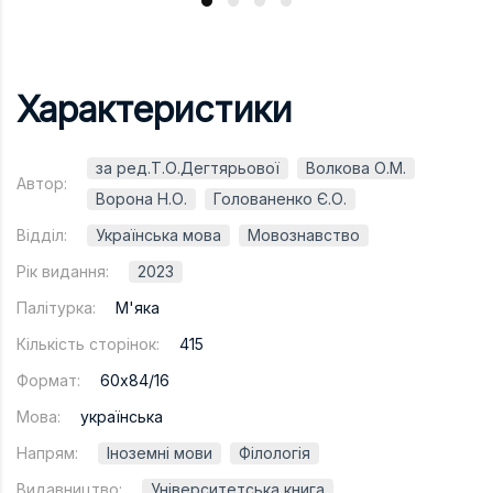
Характеристики
за ред.Т.О.Дегтярьової
Волкова О.М.
Автор:
Ворона Н.О.
Голованенко Є.О.
Відділ:
Українська мова
Мовознавство
Рік видання:
2023
Палітурка:
М'яка
Кількість сторінок:
415
Формат:
60х84/16
Мова:
українська
Напрям:
Іноземні мови
Філологія
Видавництво:
Університетська книга