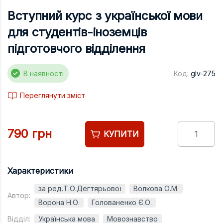
Підручники
Вступний курс з української мови
Право
для студентів-іноземців
Програмуван
підготовчого відділення
Психологія
В наявності
Код:
glv-275
Радіофізика
Соціологія
Переглянути зміст
Управління д
Фізика
790 грн
КУПИТИ
Філологія
Філософія
Характеристики
Хімія
за ред.Т.О.Дегтярьової
Волкова О.М.
Автор:
Художня літе
Ворона Н.О.
Голованенко Є.О.
Музично-сцен
Відділ:
Українська мова
Мовознавство