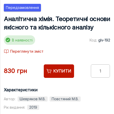
Підручники
Передзамовлення
Право
Аналітична хімія. Теоретичні основи
Програмуван
якісного та кількісного аналізу
Психологія
Радіофізика
В наявності
Код:
glv-192
Соціологія
Переглянути зміст
Управління д
Фізика
830 грн
КУПИТИ
Філологія
Філософія
Характеристики
Хімія
Автор:
Шевряков М.В.
Повстяний М.В.
Художня літе
Рік видання:
2019
Музично-сцен