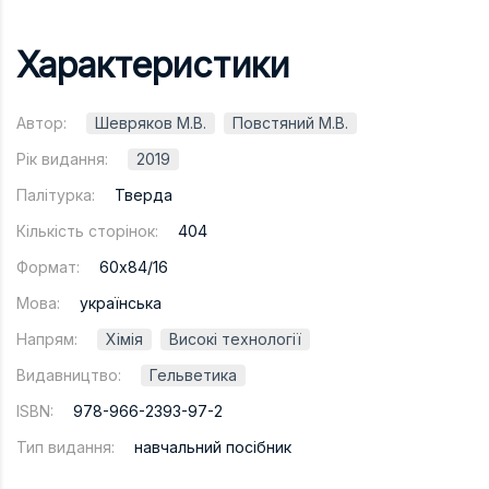
Характеристики
Автор:
Шевряков М.В.
Повстяний М.В.
Рік видання:
2019
Палітурка:
Тверда
Кількість сторінок:
404
Формат:
60х84/16
Мова:
українська
Напрям:
Хімія
Високі технології
Видавництво:
Гельветика
ISBN:
978-966-2393-97-2
Тип видання:
навчальний посібник