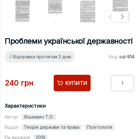
Підручники
Право
Програмуван
Психологія
Проблеми української державності
Радіофізика
Відправка протягом 3 днів
Код:
cul-914
Соціологія
Управління д
Фізика
240 грн
КУПИТИ
Філологія
Філософія
Характеристики
Хімія
Автор:
Яськевич Т.О.
Художня літе
Відділ:
Теорія держави та права
Політологія
Музично-сцен
Рік видання:
2019