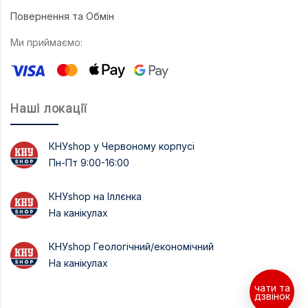
Повернення та Обмін
Ми приймаємо:
Наші локації
КНУshop у Червоному корпусі
Пн-Пт 9:00-16:00
КНУshop на Іллєнка
На канікулах
КНУshop Геологічний/економічний
На канікулах
чати та
дзвінок