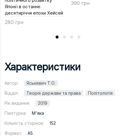
політичного розвитку
390 грн
Японії в останнє
десятиріччя епохи Хейсей
280 грн
Характеристики
Автор:
Яськевич Т.О.
Відділ:
Теорія держави та права
Політологія
Рік видання:
2019
Палітурка:
М'яка
Кількість сторінок:
152
Формат:
A5