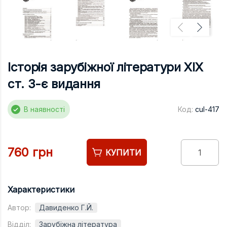
Підручники
Право
Програмуван
Психологія
Історія зарубіжної літератури XIX
Радіофізика
ст. 3-є видання
Соціологія
В наявності
Код:
cul-417
Управління д
Фізика
Філологія
760 грн
КУПИТИ
Філософія
Хімія
Характеристики
Художня літе
Автор:
Давиденко Г.Й.
Музично-сцен
Відділ:
Зарубіжна література